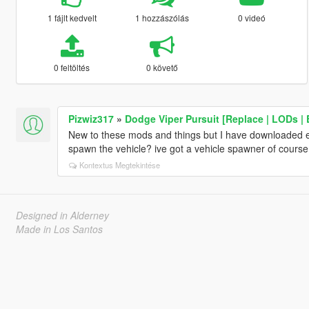
1 fájlt kedvelt
1 hozzászólás
0 videó
0 feltöltés
0 követő
Pizwiz317
»
Dodge Viper Pursuit [Replace | LODs | 
New to these mods and things but I have downloaded ev
spawn the vehicle? ive got a vehicle spawner of course
Kontextus Megtekintése
Designed in Alderney
Made in Los Santos