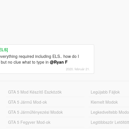
ELS]
erything required including ELS.. how do I
 but no clue what to type in
@Ryan F
2020. február 21.
GTA 5 Mod Készítő Eszközök
Legújabb Fájlok
GTA 5 Jármű Mod-ok
Kiemelt Modok
GTA 5 Járműfényezési Modok
Legkedveltebb Modo
GTA 5 Fegyver Mod-ok
Legtöbbször Letöltö