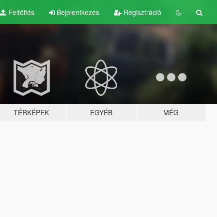
Feltöltés
Bejelentkezés
Regisztráció
TÉRKÉPEK
EGYÉB
MÉG