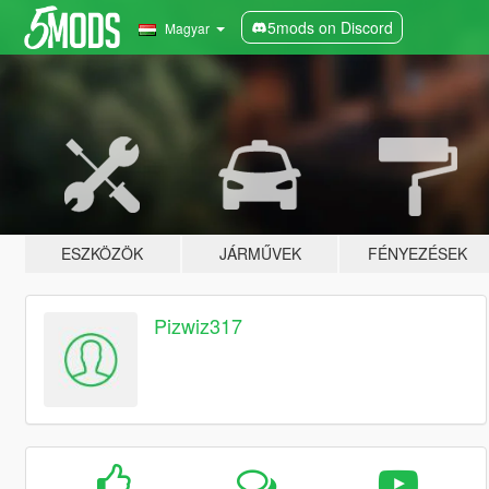
5mods on Discord
Magyar
ESZKÖZÖK
JÁRMŰVEK
FÉNYEZÉSEK
Pizwiz317