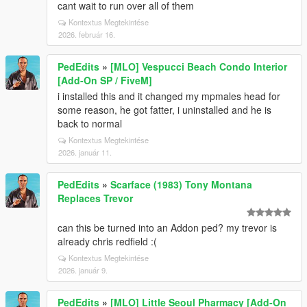
cant wait to run over all of them
Kontextus Megtekintése
2026. február 16.
PedEdits
»
[MLO] Vespucci Beach Condo Interior
[Add-On SP / FiveM]
i installed this and it changed my mpmales head for
some reason, he got fatter, i uninstalled and he is
back to normal
Kontextus Megtekintése
2026. január 11.
PedEdits
»
Scarface (1983) Tony Montana
Replaces Trevor
can this be turned into an Addon ped? my trevor is
already chris redfield :(
Kontextus Megtekintése
2026. január 9.
PedEdits
»
[MLO] Little Seoul Pharmacy [Add-On