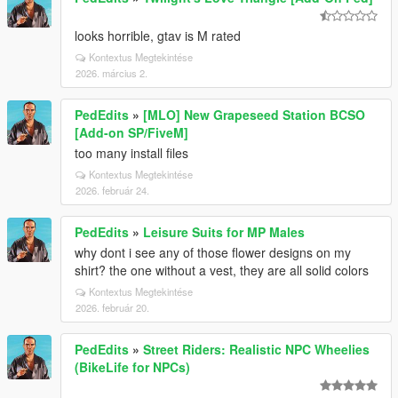
looks horrible, gtav is M rated
Kontextus Megtekintése
2026. március 2.
PedEdits
»
[MLO] New Grapeseed Station BCSO
[Add-on SP/FiveM]
too many install files
Kontextus Megtekintése
2026. február 24.
PedEdits
»
Leisure Suits for MP Males
why dont i see any of those flower designs on my
shirt? the one without a vest, they are all solid colors
Kontextus Megtekintése
2026. február 20.
PedEdits
»
Street Riders: Realistic NPC Wheelies
(BikeLife for NPCs)