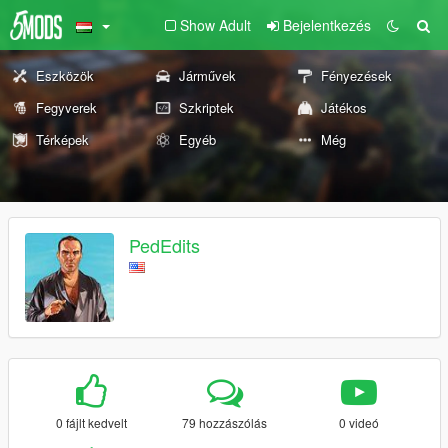
Show Adult
Bejelentkezés
Eszközök
Járművek
Fényezések
Fegyverek
Szkriptek
Játékos
Térképek
Egyéb
Még
PedEdits
0 fájlt kedvelt
79 hozzászólás
0 videó