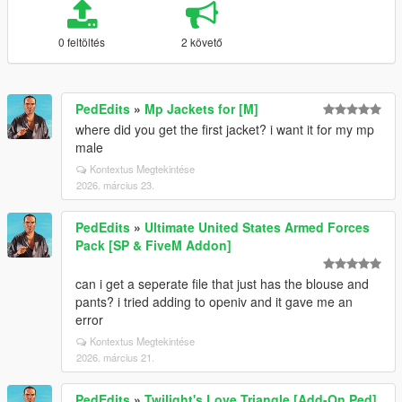
0 feltöltés
2 követő
PedEdits
»
Mp Jackets for [M]
where did you get the first jacket? i want it for my mp
male
Kontextus Megtekintése
2026. március 23.
PedEdits
»
Ultimate United States Armed Forces
Pack [SP & FiveM Addon]
can i get a seperate file that just has the blouse and
pants? i tried adding to openiv and it gave me an
error
Kontextus Megtekintése
2026. március 21.
PedEdits
»
Twilight's Love Triangle [Add-On Ped]