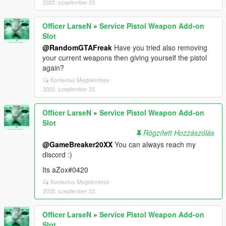
2022. szeptember 23.
Officer LarseN
»
Service Pistol Weapon Add-on
Slot
@RandomGTAFreak
Have you tried also removing
your current weapons then giving yourself the pistol
again?
Kontextus Megtekintése
2022. szeptember 23.
Officer LarseN
»
Service Pistol Weapon Add-on
Slot
Rögzített Hozzászólás
@GameBreaker20XX
You can always reach my
discord :)
Its aZox#0420
Kontextus Megtekintése
2022. szeptember 23.
Officer LarseN
»
Service Pistol Weapon Add-on
Slot