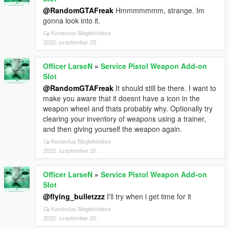
@RandomGTAFreak
Hmmmmmmm, strange. Im
gonna look into it.
Kontextus Megtekintése
2022. szeptember 23.
Officer LarseN
»
Service Pistol Weapon Add-on
Slot
@RandomGTAFreak
It should still be there. I want to
make you aware that it doesnt have a icon in the
weapon wheel and thats probably why. Optionally try
clearing your inventory of weapons using a trainer,
and then giving yourself the weapon again.
Kontextus Megtekintése
2022. szeptember 20.
Officer LarseN
»
Service Pistol Weapon Add-on
Slot
@flying_bulletzzz
I'll try when i get time for it
Kontextus Megtekintése
2022. szeptember 20.