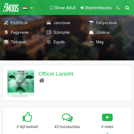
Show Adult
Bejelentkezés
Eszközök
Járművek
Fényezések
Fegyverek
Szkriptek
Játékos
Térképek
Egyéb
Még
Officer LarseN
0 fájlt kedvelt
43 hozzászólás
0 videó