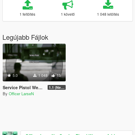
1 feltöltés
1 követő
1 048 letöltés
Legújabb Fájlok
5.0
1 048
13
Service Pistol Weapon Add-on Slot
1.1 (Newest)
By
Officer LarseN