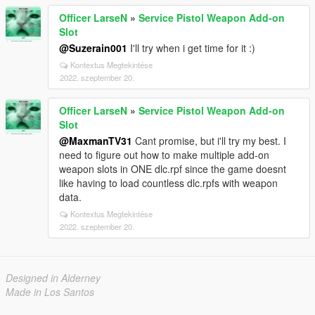
Officer LarseN
»
Service Pistol Weapon Add-on
Slot
@Suzerain001
I'll try when i get time for it :)
Kontextus Megtekintése
2022. szeptember 20.
Officer LarseN
»
Service Pistol Weapon Add-on
Slot
@MaxmanTV31
Cant promise, but i'll try my best. I
need to figure out how to make multiple add-on
weapon slots in ONE dlc.rpf since the game doesnt
like having to load countless dlc.rpfs with weapon
data.
Kontextus Megtekintése
2022. szeptember 20.
Designed in Alderney
Made in Los Santos