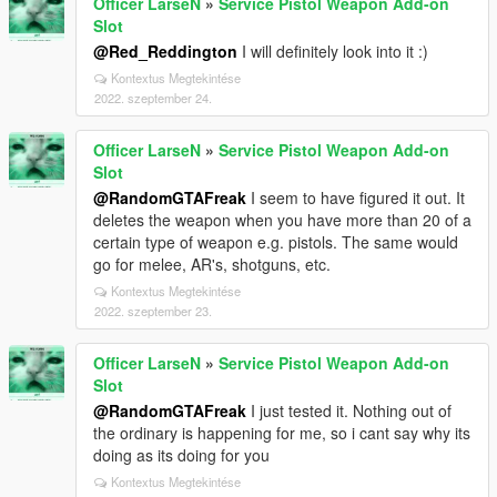
Officer LarseN
»
Service Pistol Weapon Add-on
Slot
@Red_Reddington
I will definitely look into it :)
Kontextus Megtekintése
2022. szeptember 24.
Officer LarseN
»
Service Pistol Weapon Add-on
Slot
@RandomGTAFreak
I seem to have figured it out. It
deletes the weapon when you have more than 20 of a
certain type of weapon e.g. pistols. The same would
go for melee, AR's, shotguns, etc.
Kontextus Megtekintése
2022. szeptember 23.
Officer LarseN
»
Service Pistol Weapon Add-on
Slot
@RandomGTAFreak
I just tested it. Nothing out of
the ordinary is happening for me, so i cant say why its
doing as its doing for you
Kontextus Megtekintése