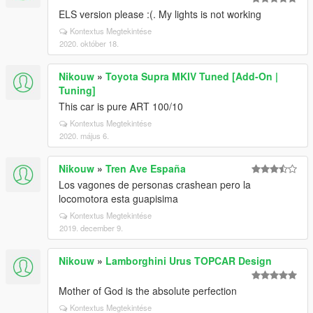
ELS version please :(. My lights is not working
Kontextus Megtekintése
2020. október 18.
Nikouw
»
Toyota Supra MKIV Tuned [Add-On |
Tuning]
This car is pure ART 100/10
Kontextus Megtekintése
2020. május 6.
Nikouw
»
Tren Ave España
Los vagones de personas crashean pero la
locomotora esta guapisima
Kontextus Megtekintése
2019. december 9.
Nikouw
»
Lamborghini Urus TOPCAR Design
Mother of God is the absolute perfection
Kontextus Megtekintése