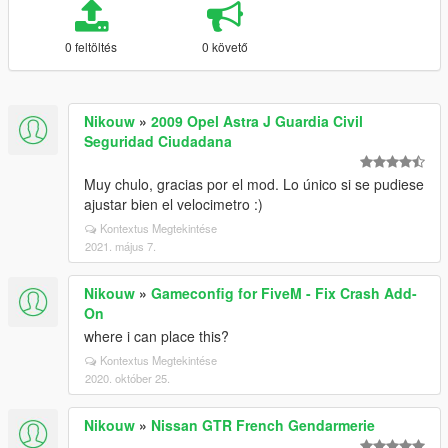
0 feltöltés
0 követő
Nikouw
»
2009 Opel Astra J Guardia Civil
Seguridad Ciudadana
Muy chulo, gracias por el mod. Lo único si se pudiese
ajustar bien el velocimetro :)
Kontextus Megtekintése
2021. május 7.
Nikouw
»
Gameconfig for FiveM - Fix Crash Add-
On
where i can place this?
Kontextus Megtekintése
2020. október 25.
Nikouw
»
Nissan GTR French Gendarmerie