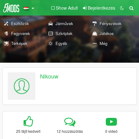
Show Adult
Bejelentkezés
Eszközök
Járművek
Fényezések
Fegyverek
Szkriptek
Játékos
Térképek
Egyéb
Még
Nikouw
25 fájlt kedvelt
12 hozzászólás
0 videó