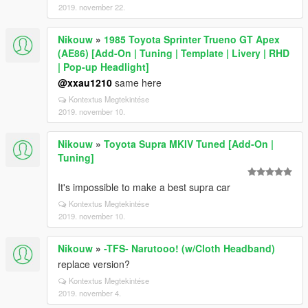
2019. november 22.
Nikouw
»
1985 Toyota Sprinter Trueno GT Apex
(AE86) [Add-On | Tuning | Template | Livery | RHD
| Pop-up Headlight]
@xxau1210
same here
Kontextus Megtekintése
2019. november 10.
Nikouw
»
Toyota Supra MKIV Tuned [Add-On |
Tuning]
It's impossible to make a best supra car
Kontextus Megtekintése
2019. november 10.
Nikouw
»
-TFS- Narutooo! (w/Cloth Headband)
replace version?
Kontextus Megtekintése
2019. november 4.