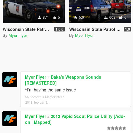
871
5
5.0
608
6
Wisconsin State Patrol Caprice
Wisconsin State Patrol 2013 Tahoe
1.0.0
1.0
By
Myer Flyer
By
Myer Flyer
Myer Flyer
»
Baka's Weapons Sounds
[REMASTERED]
^I'm having the same issue
Kontextus Megtekintése
2019. február 3.
Myer Flyer
»
2012 Vapid Scout Police Utility [Add-
on | Mapped]