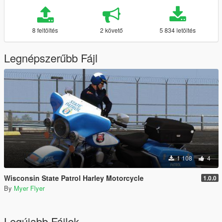
8 feltöltés
2 követő
5 834 letöltés
Legnépszerűbb Fájl
1 108
4
Wisconsin State Patrol Harley Motorcycle
1.0.0
By
Myer Flyer
Legújabb Fájlok