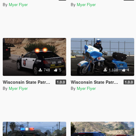
By
Myer Flyer
By
Myer Flyer
748
5
1 108
4
Wisconsin State Patrol Taurus/FPIS
Wisconsin State Patrol Harley Motorcycle
1.0.0
1.0.0
By
Myer Flyer
By
Myer Flyer