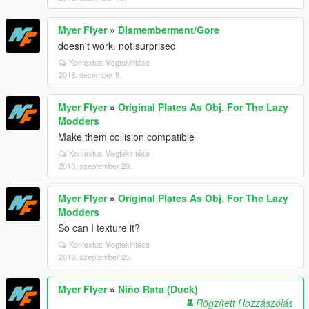
Myer Flyer
»
Dismemberment/Gore
doesn't work. not surprised
Kontextus Megtekintése
2018. december 9.
Myer Flyer
»
Original Plates As Obj. For The Lazy
Modders
Make them collision compatible
Kontextus Megtekintése
2018. szeptember 29.
Myer Flyer
»
Original Plates As Obj. For The Lazy
Modders
So can I texture it?
Kontextus Megtekintése
2018. szeptember 25.
Myer Flyer
»
Niño Rata (Duck)
Rögzített Hozzászólás