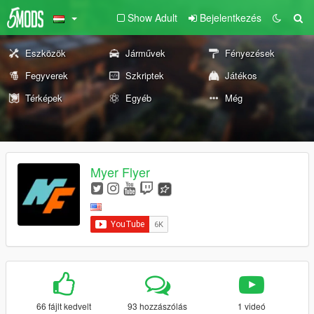
Show Adult
Bejelentkezés
Eszközök
Járművek
Fényezések
Fegyverek
Szkriptek
Játékos
Térképek
Egyéb
Még
Myer Flyer
66 fájlt kedvelt
93 hozzászólás
1 videó