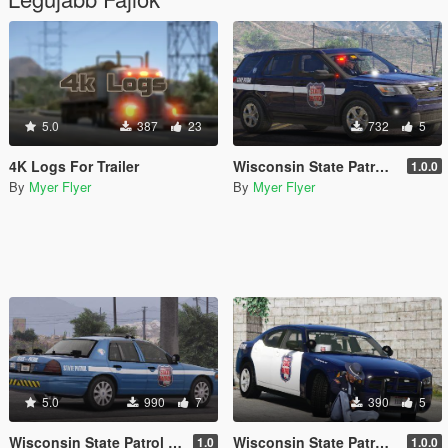
5.0
387
23
732
5
4K Logs For Trailer
Wisconsin State Patrol 2016 FPIU
1.0.0
By
Myer Flyer
By
Myer Flyer
5.0
990
7
390
5
Wisconsin State Patrol 2011 CVPI/Crown Victoria
Wisconsin State Patrol 2009 Charger
1.0
1.0.0