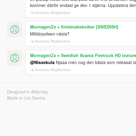
kommer därför endast ge den 1 stjärna. Uppdatera de
Kontextus Megtekintése
MontagenZx
»
Kriminaltekniker [SWEDISH]
Militärpolisen nästa?
Kontextus Megtekintése
MontagenZx
»
Swedish Scania Firetruck HD textur
@Nissekula
Njaaa men nog den bästa som releasat ta
Kontextus Megtekintése
Designed in Alderney
Made in Los Santos