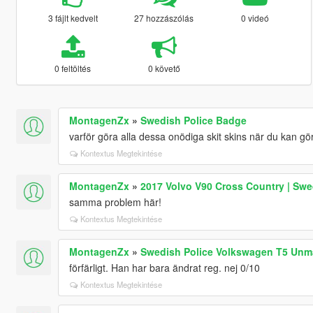
3 fájlt kedvelt
27 hozzászólás
0 videó
0 feltöltés
0 követő
MontagenZx
»
Swedish Police Badge
varför göra alla dessa onödiga skit skins när du kan gö
Kontextus Megtekintése
MontagenZx
»
2017 Volvo V90 Cross Country | Sw
samma problem här!
Kontextus Megtekintése
MontagenZx
»
Swedish Police Volkswagen T5 Unm
förfärligt. Han har bara ändrat reg. nej 0/10
Kontextus Megtekintése