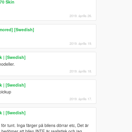
70 Skin
2019. április 26.
mored] [Swedish]
2019. április 19.
 | [Swedish]
odeller.
2019. április 18.
 | [Swedish]
pickup
2019. április 17.
 | [Swedish]
 för tunt. Inga färger på bilens dörrar etc, Det är
 bedömer att bilen INTE är realistisk och jag