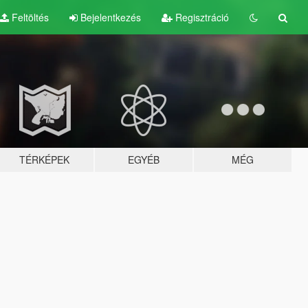
Feltöltés
Bejelentkezés
Regisztráció
TÉRKÉPEK
EGYÉB
MÉG