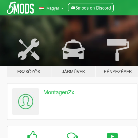
5mods on Discord
Magyar
ESZKÖZÖK
JÁRMŰVEK
FÉNYEZÉSEK
MontagenZx