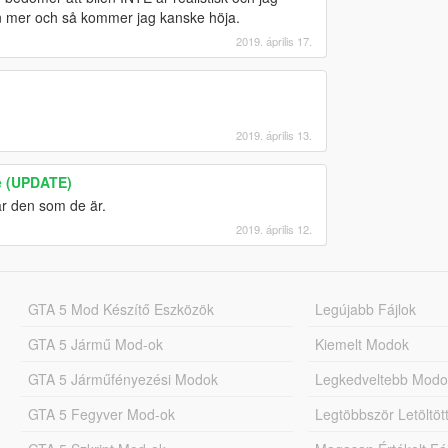
n mer och så kommer jag kanske höja.
2019. április 17.
2019. április 13.
e (UPDATE)
r den som de är.
2019. április 12.
GTA 5 Mod Készítő Eszközök
Legújabb Fájlok
GTA 5 Jármű Mod-ok
Kiemelt Modok
GTA 5 Járműfényezési Modok
Legkedveltebb Modo
GTA 5 Fegyver Mod-ok
Legtöbbször Letöltö