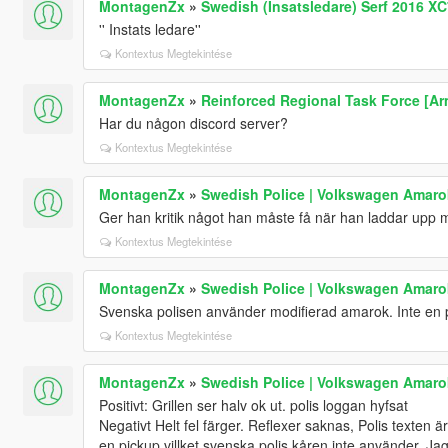
MontagenZx
»
Swedish (Insatsledare) Serf 2016 XC
'' Instats ledare''
Kontextus Megtekintése
MontagenZx
»
Reinforced Regional Task Force [Ar
Har du någon discord server?
Kontextus Megtekintése
MontagenZx
»
Swedish Police | Volkswagen Amarok
Ger han kritik något han måste få när han laddar upp m
Kontextus Megtekintése
MontagenZx
»
Swedish Police | Volkswagen Amarok
Svenska polisen använder modifierad amarok. Inte en 
Kontextus Megtekintése
MontagenZx
»
Swedish Police | Volkswagen Amarok
Positivt: Grillen ser halv ok ut. polis loggan hyfsat
Negativt Helt fel färger. Reflexer saknas, Polis texten är
en pickup villket svenska polis kåren inte använder. Jag