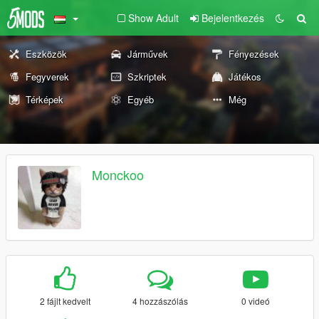
Show Adult
Bejelentkezés
Eszközök
Járművek
Fényezések
Fegyverek
Szkriptek
Játékos
Térképek
Egyéb
Még
Monckoo
2 fájlt kedvelt
4 hozzászólás
0 videó