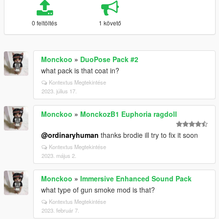
0 feltöltés
1 követő
Monckoo
»
DuoPose Pack #2
what pack is that coat in?
Kontextus Megtekintése
2023. július 17.
Monckoo
»
MonckozB1 Euphoria ragdoll
@ordinaryhuman
thanks brodie ill try to fix it soon
Kontextus Megtekintése
2023. május 2.
Monckoo
»
Immersive Enhanced Sound Pack
what type of gun smoke mod is that?
Kontextus Megtekintése
2023. február 7.