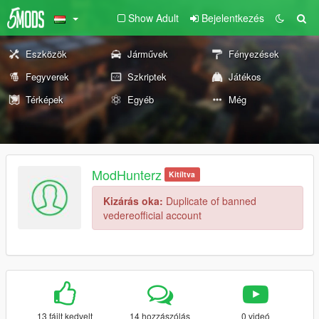
Show Adult
Bejelentkezés
Eszközök
Járművek
Fényezések
Fegyverek
Szkriptek
Játékos
Térképek
Egyéb
Még
ModHunterz
Kitíltva
Kizárás oka:
Duplicate of banned
vedereofficial account
13 fájlt kedvelt
14 hozzászólás
0 videó