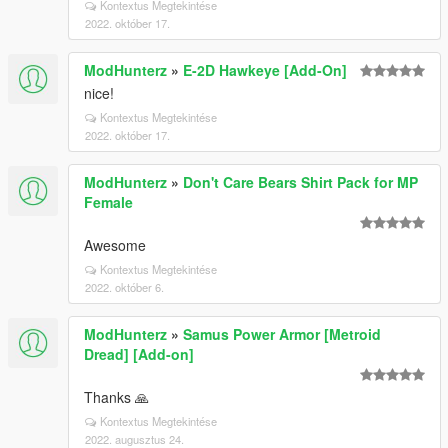
Kontextus Megtekintése
2022. október 17.
ModHunterz
»
E-2D Hawkeye [Add-On]
nice!
Kontextus Megtekintése
2022. október 17.
ModHunterz
»
Don't Care Bears Shirt Pack for MP
Female
Awesome
Kontextus Megtekintése
2022. október 6.
ModHunterz
»
Samus Power Armor [Metroid
Dread] [Add-on]
Thanks 🙏
Kontextus Megtekintése
2022. augusztus 24.