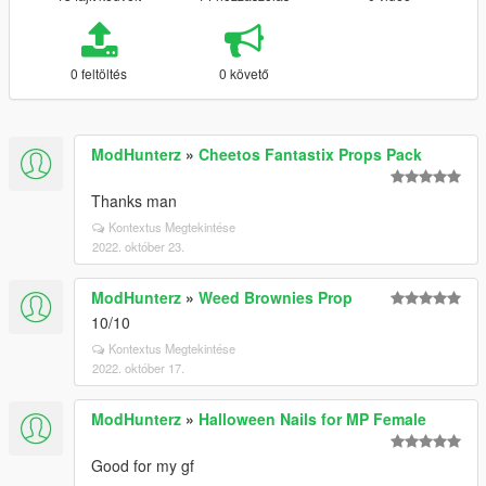
0 feltöltés
0 követő
ModHunterz
»
Cheetos Fantastix Props Pack
Thanks man
Kontextus Megtekintése
2022. október 23.
ModHunterz
»
Weed Brownies Prop
10/10
Kontextus Megtekintése
2022. október 17.
ModHunterz
»
Halloween Nails for MP Female
Good for my gf