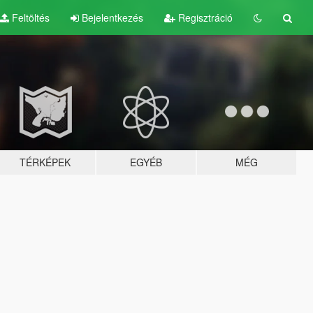
Feltöltés
Bejelentkezés
Regisztráció
TÉRKÉPEK
EGYÉB
MÉG