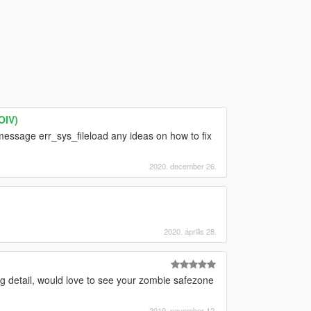
OIV)
essage err_sys_fileload any ideas on how to fix
2020. december 26.
]
2020. április 28.
 detail, would love to see your zombie safezone
2019. november 12.