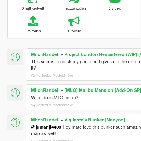
0 fájlt kedvelt
4 hozzászólás
0 videó
0 feltöltés
0 követő
MitchRandell
»
Project London Remastered (WIP) (
This seems to crash my game and gives me the error m
it?
Kontextus Megtekintése
MitchRandell
»
[MLO] Malibu Mansion [Add-On SP
What does MLO mean?
Kontextus Megtekintése
MitchRandell
»
Vigilante's Bunker [Menyoo]
@jumanji4400
Hey mate love this bunker such amazing
map as well!
Kontextus Megtekintése