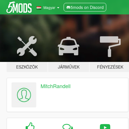
5mods on Discord
Magyar
ESZKÖZÖK
JÁRMŰVEK
FÉNYEZÉSEK
MitchRandell