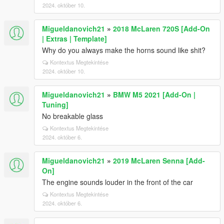
2024. október 10.
Migueldanovich21
»
2018 McLaren 720S [Add-On
| Extras | Template]
Why do you always make the horns sound like shit?
Kontextus Megtekintése
2024. október 10.
Migueldanovich21
»
BMW M5 2021 [Add-On |
Tuning]
No breakable glass
Kontextus Megtekintése
2024. október 6.
Migueldanovich21
»
2019 McLaren Senna [Add-
On]
The engine sounds louder in the front of the car
Kontextus Megtekintése
2024. október 6.