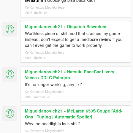
@faathirm
Goblok ga bisa baca kau?
Kontextus Megtekintése
2025. április 12.
Migueldanovich21
»
Dispatch Reworked
Worthless piece of shit mod that crashes my game
instead, don't expect to get a mediocre review if you
can't even get the game to work properly.
Kontextus Megtekintése
2025. április 1.
Migueldanovich21
»
Natsuki RaceCar Livery
Vacca / DDLC Paintjob
It's no longer working, any fix?
Kontextus Megtekintése
2025. március 28.
Migueldanovich21
»
McLaren 650S Coupe [Add-
Ons | Tuning | Automatic Spoiler]
Why the headlights look shit?
Kontextus Megtekintése