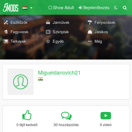
Show Adult
Bejelentkezés
Eszközök
Járművek
Fényezések
Fegyverek
Szkriptek
Játékos
Térképek
Egyéb
Még
Migueldanovich21
0 fájlt kedvelt
30 hozzászólás
0 videó