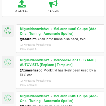
0 feltöltés
0 követő
Migueldanovich21
»
McLaren 650S Coupe [Add-
Ons | Tuning | Automatic Spoiler]
@faathirm
Anak lonte mana bisa baca, tolol.
Kontextus Megtekintése
2025. május 1.
Migueldanovich21
»
Mercedes-Benz SLS AMG |
AUTOVISTA [Replace | Template]
@zumiefiasco
Modkit id has likely been used by a
DLC car.
Kontextus Megtekintése
2025. április 30.
Migueldanovich21
»
McLaren 650S Coupe [Add-
Ons | Tuning | Automatic Spoiler]