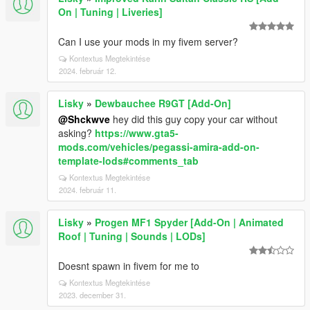
On | Tuning | Liveries]
Can I use your mods in my fivem server?
Kontextus Megtekintése
2024. február 12.
Lisky
»
Dewbauchee R9GT [Add-On]
@Shckwve
hey did this guy copy your car without
asking?
https://www.gta5-
mods.com/vehicles/pegassi-amira-add-on-
template-lods#comments_tab
Kontextus Megtekintése
2024. február 11.
Lisky
»
Progen MF1 Spyder [Add-On | Animated
Roof | Tuning | Sounds | LODs]
Doesnt spawn in fivem for me to
Kontextus Megtekintése
2023. december 31.