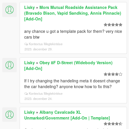
Lisky
»
Mors Mutual Roadside Assistance Pack
(Bravado Bison, Vapid Sandking, Annis Pinnacle)
[Add-On]
any chance u got a template pack for them? very nice
cars btw
Kontextus Megtekintése
2023. december 29.
Lisky
»
Obey 8F D-Street (Widebody Version)
[Add-On]
If I try changing the handeling meta it doesnt change
the car handeling? anyone know how to fix this?
Kontextus Megtekintése
2023. december 24.
Lisky
»
Albany Cavalcade XL
Unmarked/Government [Add-On | Template]