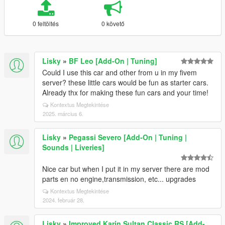
0 feltöltés
0 követő
Lisky
»
BF Leo [Add-On | Tuning]
Could I use this car and other from u in my fivem
server? these little cars would be fun as starter cars.
Already thx for making these fun cars and your time!
Kontextus Megtekintése
2025. március 6.
Lisky
»
Pegassi Severo [Add-On | Tuning |
Sounds | Liveries]
Nice car but when I put it in my server there are mod
parts en no engine,transmission, etc... upgrades
Kontextus Megtekintése
2024. február 28.
Lisky
»
Improved Karin Sultan Classic RS [Add-