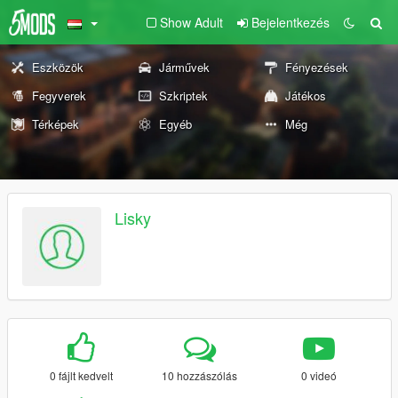
Show Adult
Bejelentkezés
Eszközök
Járművek
Fényezések
Fegyverek
Szkriptek
Játékos
Térképek
Egyéb
Még
Lisky
0 fájlt kedvelt
10 hozzászólás
0 videó