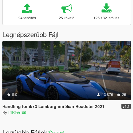
24 feltöltés
25 követő
125 182 letöltés
Legnépszerűbb Fájl
5.0
13 876
29
Handling for ikx3 Lamborghini Sian Roadster 2021
v1.1
By
LilBinh109
Legújabb Fájlok
(Összes)