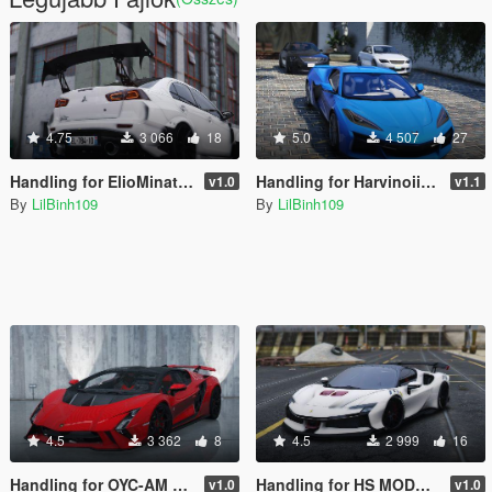
4.75
3 066
18
5.0
4 507
27
Handling for ElioMinati Mitsubishi Lancer Evolution X
Handling for HarvinoiiD 2023 Corvette Z06
v1.0
v1.1
By
LilBinh109
By
LilBinh109
4.5
3 362
8
4.5
2 999
16
Handling for OYC-AM Lamborghini Invencible
Handling for HS MODS Ferrari SF90xx spider
v1.0
v1.0