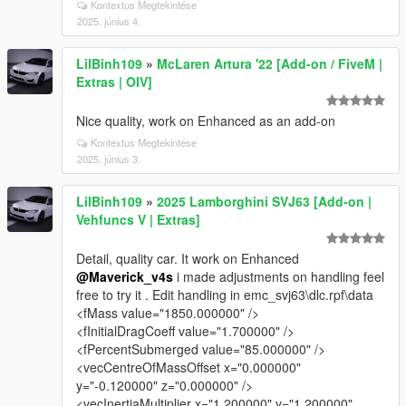
Kontextus Megtekintése
2025. június 4.
LilBinh109
»
McLaren Artura '22 [Add-on / FiveM |
Extras | OIV]
Nice quality, work on Enhanced as an add-on
Kontextus Megtekintése
2025. június 3.
LilBinh109
»
2025 Lamborghini SVJ63 [Add-on |
Vehfuncs V | Extras]
Detail, quality car. It work on Enhanced
@Maverick_v4s
i made adjustments on handling feel
free to try it . Edit handling in emc_svj63\dlc.rpf\data
<fMass value="1850.000000" />
<fInitialDragCoeff value="1.700000" />
<fPercentSubmerged value="85.000000" />
<vecCentreOfMassOffset x="0.000000"
y="-0.120000" z="0.000000" />
<vecInertiaMultiplier x="1.200000" y="1.200000"