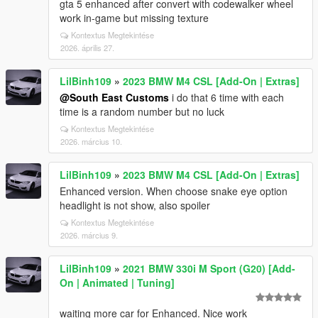
gta 5 enhanced after convert with codewalker wheel
work in-game but missing texture
Kontextus Megtekintése
2026. április 27.
LilBinh109
»
2023 BMW M4 CSL [Add-On | Extras]
@South East Customs
i do that 6 time with each
time is a random number but no luck
Kontextus Megtekintése
2026. március 10.
LilBinh109
»
2023 BMW M4 CSL [Add-On | Extras]
Enhanced version. When choose snake eye option
headlight is not show, also spoiler
Kontextus Megtekintése
2026. március 9.
LilBinh109
»
2021 BMW 330i M Sport (G20) [Add-
On | Animated | Tuning]
waiting more car for Enhanced. Nice work