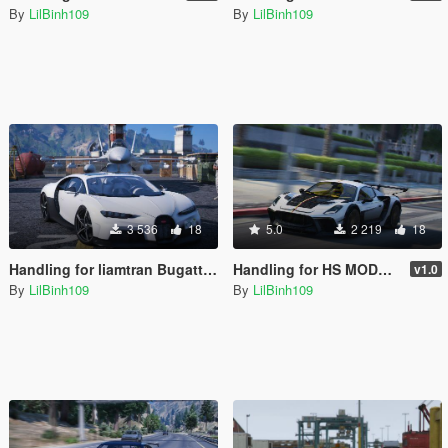
By
LilBinh109
By
LilBinh109
3 536
18
5.0
2 219
18
Handling for liamtran Bugatti super sport 2023
Handling for HS MODS 2022 Maserati MC20 Mansory
v1.0
By
LilBinh109
By
LilBinh109