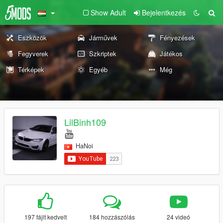
Show Adult
Bejelentkezés
Eszközök
Járművek
Fényezések
Fegyverek
Szkriptek
Játékos
Térképek
Egyéb
Még
LilBinh109
HaNoi
197 fájlt kedvelt
184 hozzászólás
24 videó