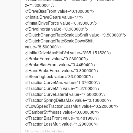
z="1.300000" />
<fDriveBiasFront value="0.180000"/>
<nInitialDriveGears value="7"/>
<fInitialDriveForce value="0.430000"/>
<fDriveInertia value="0.960000"/>
<fClutchChangeRateScaleUpShift value="9.500000"/>
<fClutchChangeRateScaleDownShift
value="8.500000"/>
<fInitialDriveMaxFlatVel value="265.151520"/>
<fBrakeForce value="0.260000"/>
<fBrakeBiasFront value="0.445040"/>
<fHandBrakeForce value="0.800000"/>
<fSteeringLock value="33.000000"/>
<fTractionCurveMax value="1.370000"/>
<fTractionCurveMin value="1.270000"/>
<fTractionCurveLateral value="7.500000"/>
<fTractionSpringDeltaMax value="0.138000"/>
<fLowSpeedTractionLossMult value="0.220000"/>
<fCamberStiffnesss value="0.000000"/>
<fTractionBiasFront value="0.481900"/>
<fTractionLossMult value="1.290000"/>
Kontextus Megtekintése