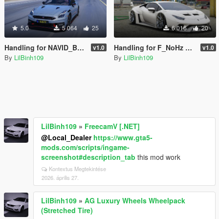
5.0
5 064
25
6 016
20
Handling for NAVID_BRAJ 2024 Nissan GT-R Nismo
Handling for F_NoHz Lamborghini Huracan
v1.0
v1.0
By
LilBinh109
By
LilBinh109
LilBinh109
»
FreecamV [.NET]
@Local_Dealer
https://www.gta5-
mods.com/scripts/ingame-
screenshot#description_tab
this mod work
Kontextus Megtekintése
2026. április 27.
LilBinh109
»
AG Luxury Wheels Wheelpack
(Stretched Tire)