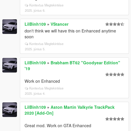
Kontextus Megtekintése
2025. június 6.
LilBinh109
»
VStancer
don't think we will have this on Enhanced anytime
soon
Kontextus Megtekintése
2025. június 5.
LilBinh109
»
Brabham BT62 "Goodyear Edition"
'19
Work on Enhanced
Kontextus Megtekintése
2025. június 4.
LilBinh109
»
Aston Martin Valkyrie TrackPack
2020 [Add-On]
Great mod. Work on GTA Enhanced