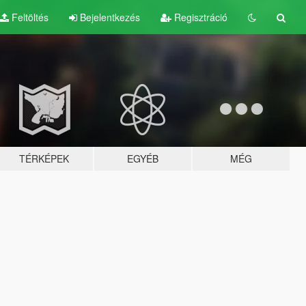
Feltöltés
Bejelentkezés
Regisztráció
TÉRKÉPEK
EGYÉB
MÉG