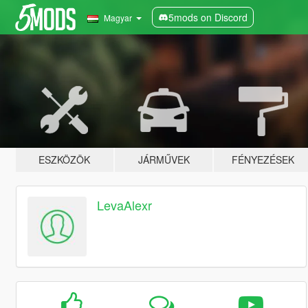
5mods on Discord
Magyar
ESZKÖZÖK
JÁRMŰVEK
FÉNYEZÉSEK
LevaAlexr