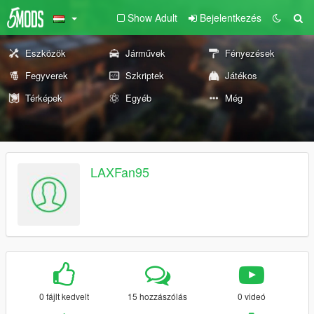
Show Adult
Bejelentkezés
Eszközök
Járművek
Fényezések
Fegyverek
Szkriptek
Játékos
Térképek
Egyéb
Még
LAXFan95
0 fájlt kedvelt
15 hozzászólás
0 videó