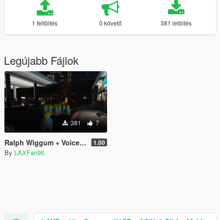
1 feltöltés
0 követő
381 letöltés
Legújabb Fájlok
381
7
Ralph Wiggum + Voice Pack
1.00
By
LAXFan95