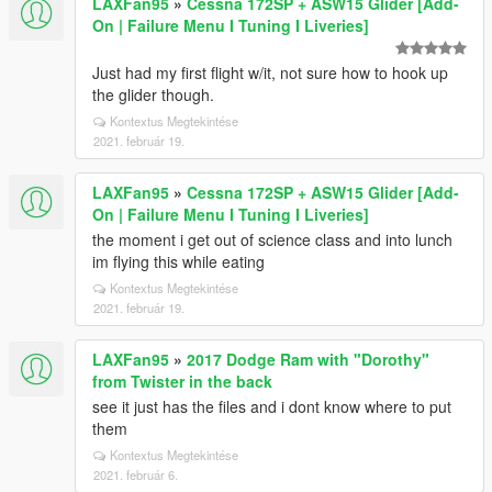
LAXFan95
»
Cessna 172SP + ASW15 Glider [Add-
On | Failure Menu I Tuning I Liveries]
Just had my first flight w/it, not sure how to hook up
the glider though.
Kontextus Megtekintése
2021. február 19.
LAXFan95
»
Cessna 172SP + ASW15 Glider [Add-
On | Failure Menu I Tuning I Liveries]
the moment i get out of science class and into lunch
im flying this while eating
Kontextus Megtekintése
2021. február 19.
LAXFan95
»
2017 Dodge Ram with "Dorothy"
from Twister in the back
see it just has the files and i dont know where to put
them
Kontextus Megtekintése
2021. február 6.