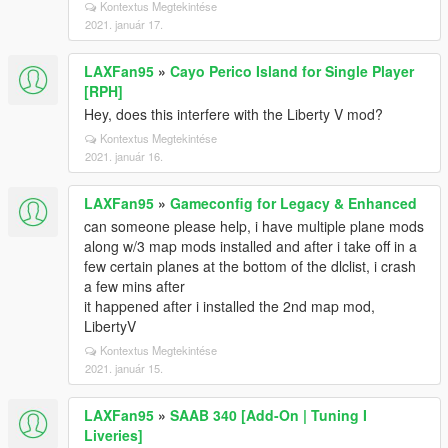
Kontextus Megtekintése
2021. január 17.
LAXFan95
»
Cayo Perico Island for Single Player
[RPH]
Hey, does this interfere with the Liberty V mod?
Kontextus Megtekintése
2021. január 16.
LAXFan95
»
Gameconfig for Legacy & Enhanced
can someone please help, i have multiple plane mods
along w/3 map mods installed and after i take off in a
few certain planes at the bottom of the dlclist, i crash
a few mins after
it happened after i installed the 2nd map mod,
LibertyV
Kontextus Megtekintése
2021. január 15.
LAXFan95
»
SAAB 340 [Add-On | Tuning I
Liveries]