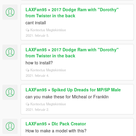
LAXFan95
»
2017 Dodge Ram with "Dorothy"
from Twister in the back
cant install
Kontextus Megtekintése
2021. február 5.
LAXFan95
»
2017 Dodge Ram with "Dorothy"
from Twister in the back
how to install?
Kontextus Megtekintése
2021. február 4.
LAXFan95
»
Spiked Up Dreads for MP/SP Male
can you make these for Micheal or Franklin
Kontextus Megtekintése
2021. február 2.
LAXFan95
»
Dlc Pack Creator
How to make a model with this?