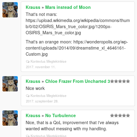
Krauss
»
Mars instead of Moon
That's not mars:
https://upload.wikimedia.org/wikipedia/commons/thum
b/0/02/OSIRIS_Mars_true_color.jpg/1200px-
OSIRIS_Mars_true_color.jpg
That's an orange moon: https://wonderopolis.org/wp-
content/uploads//2014/09/dreamstime_xl_4646161-
Custom.jpg
Kontextus Megtekintése
2017. november 11.
Krauss
»
Chloe Frazer From Uncharted 3
Nice work
Kontextus Megtekintése
2017. szeptember 28.
Krauss
»
No Turbulence
Nice, that is a QoL improvement that i've always
wanted without messing with my handling.
Kontextus Megtekintése