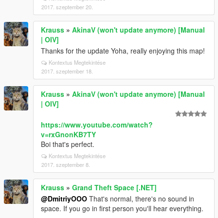
2017. szeptember 20.
Krauss
»
AkinaV (won't update anymore) [Manual
| OIV]
Thanks for the update Yoha, really enjoying this map!
Kontextus Megtekintése
2017. szeptember 18.
Krauss
»
AkinaV (won't update anymore) [Manual
| OIV]
https://www.youtube.com/watch?
v=rxGnonKB7TY
Boi that's perfect.
Kontextus Megtekintése
2017. szeptember 8.
Krauss
»
Grand Theft Space [.NET]
@DmitriyOOO
That's normal, there's no sound in
space. If you go in first person you'll hear everything.