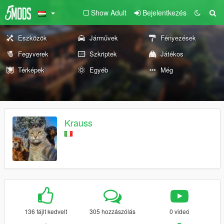
Show Adult
Bejelentkezés
Eszközök
Járművek
Fényezések
Fegyverek
Szkriptek
Játékos
Térképek
Egyéb
Még
Krauss
136 fájlt kedvelt
305 hozzászólás
0 videó