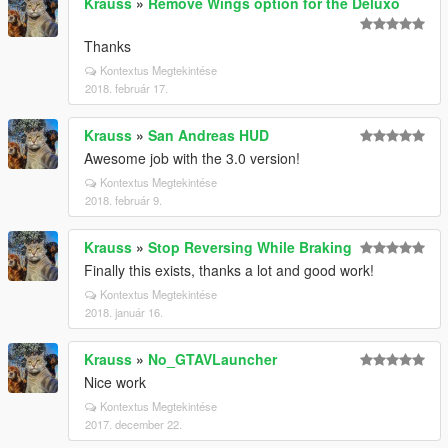
Krauss
»
Remove Wings option for the Deluxo
Thanks
Kontextus Megtekintése
2018. február 17.
Krauss
»
San Andreas HUD
Awesome job with the 3.0 version!
Kontextus Megtekintése
2018. február 9.
Krauss
»
Stop Reversing While Braking
Finally this exists, thanks a lot and good work!
Kontextus Megtekintése
2018. január 16.
Krauss
»
No_GTAVLauncher
Nice work
Kontextus Megtekintése
2017. december 22.