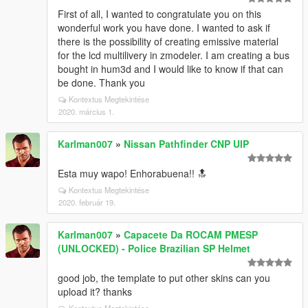
First of all, I wanted to congratulate you on this
wonderful work you have done. I wanted to ask if
there is the possibility of creating emissive material
for the lcd multilivery in zmodeler. I am creating a bus
bought in hum3d and I would like to know if that can
be done. Thank you
Kontextus Megtekintése
2020. március 1.
Karlman007
»
Nissan Pathfinder CNP UIP
Esta muy wapo! Enhorabuena!! 🔝
Kontextus Megtekintése
2020. február 19.
Karlman007
»
Capacete Da ROCAM PMESP
(UNLOCKED) - Police Brazilian SP Helmet
good job, the template to put other skins can you
upload it? thanks