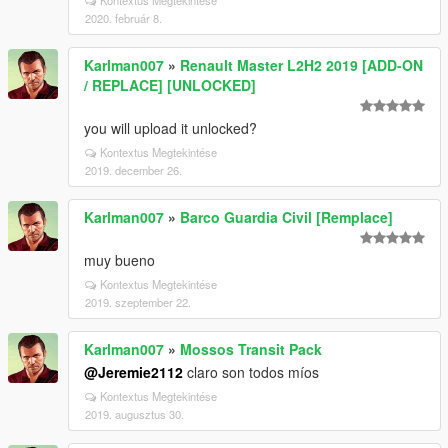
Kontextus Megtekintése
2020. február 8.
Karlman007
»
Renault Master L2H2 2019 [ADD-ON
/ REPLACE] [UNLOCKED]
you will upload it unlocked?
Kontextus Megtekintése
2019. december 26.
Karlman007
»
Barco Guardia Civil [Remplace]
muy bueno
Kontextus Megtekintése
2019. szeptember 22.
Karlman007
»
Mossos Transit Pack
@Jeremie2112
claro son todos míos
Kontextus Megtekintése
2019. augusztus 30.