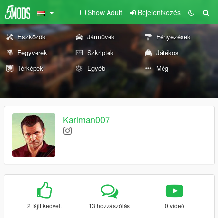
Show Adult
Bejelentkezés
Eszközök
Járművek
Fényezések
Fegyverek
Szkriptek
Játékos
Térképek
Egyéb
Még
Karlman007
2 fájlt kedvelt
13 hozzászólás
0 videó