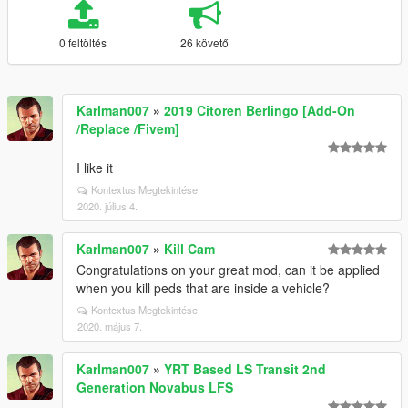
0 feltöltés
26 követő
Karlman007
»
2019 Citoren Berlingo [Add-On
/Replace /Fivem]
I like it
Kontextus Megtekintése
2020. július 4.
Karlman007
»
Kill Cam
Congratulations on your great mod, can it be applied
when you kill peds that are inside a vehicle?
Kontextus Megtekintése
2020. május 7.
Karlman007
»
YRT Based LS Transit 2nd
Generation Novabus LFS