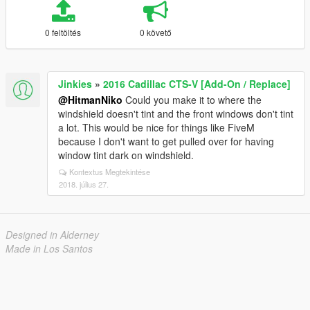
0 feltöltés
0 követő
Jinkies
»
2016 Cadillac CTS-V [Add-On / Replace]
@HitmanNiko
Could you make it to where the
windshield doesn't tint and the front windows don't tint
a lot. This would be nice for things like FiveM
because I don't want to get pulled over for having
window tint dark on windshield.
Kontextus Megtekintése
2018. július 27.
Designed in Alderney
Made in Los Santos