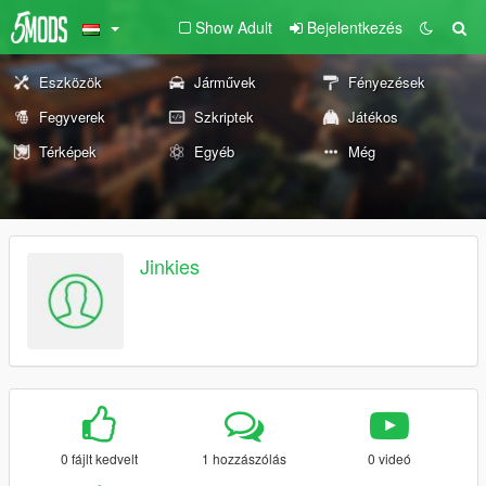
Show Adult
Bejelentkezés
Eszközök
Járművek
Fényezések
Fegyverek
Szkriptek
Játékos
Térképek
Egyéb
Még
Jinkies
0 fájlt kedvelt
1 hozzászólás
0 videó