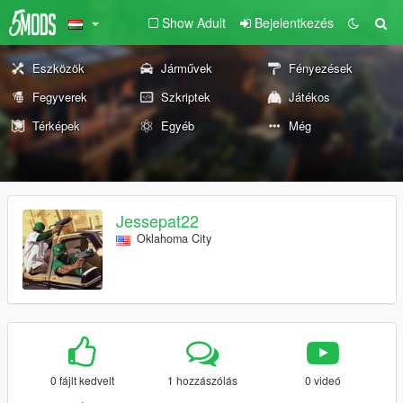
Show Adult
Bejelentkezés
Eszközök
Járművek
Fényezések
Fegyverek
Szkriptek
Játékos
Térképek
Egyéb
Még
Jessepat22
Oklahoma City
0 fájlt kedvelt
1 hozzászólás
0 videó