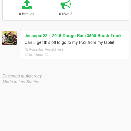
0 feltöltés
0 követő
Jessepat22
»
2015 Dodge Ram 3500 Brush Truck
Can u get this off to go to my PS3 from my tablet
Kontextus Megtekintése
2018. február 22.
Designed in Alderney
Made in Los Santos