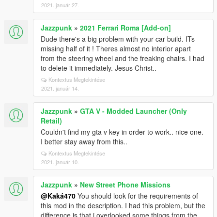
2021. január 27.
Jazzpunk
»
2021 Ferrari Roma [Add-on]
Dude there's a big problem with your car build. ITs
missing half of it ! Theres almost no interior apart
from the steering wheel and the freaking chairs. I had
to delete it immediately. Jesus Christ..
Kontextus Megtekintése
2021. január 14.
Jazzpunk
»
GTA V - Modded Launcher (Only
Retail)
Couldn't find my gta v key in order to work.. nice one.
I better stay away from this..
Kontextus Megtekintése
2021. január 10.
Jazzpunk
»
New Street Phone Missions
@Kaká470
You should look for the requirements of
this mod in the description. I had this problem, but the
difference is that i overlooked some things from the