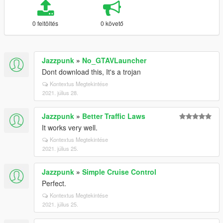
0 feltöltés
0 követő
Jazzpunk
»
No_GTAVLauncher
Dont download this, It's a trojan
Kontextus Megtekintése
2021. július 28.
Jazzpunk
»
Better Traffic Laws
It works very well.
Kontextus Megtekintése
2021. július 25.
Jazzpunk
»
Simple Cruise Control
Perfect.
Kontextus Megtekintése
2021. július 25.