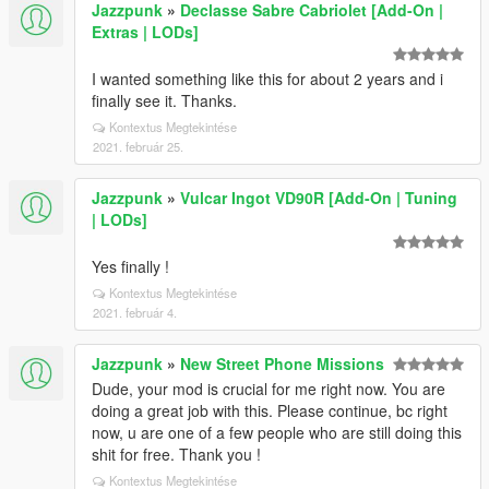
Jazzpunk
»
Declasse Sabre Cabriolet [Add-On |
Extras | LODs]
I wanted something like this for about 2 years and i
finally see it. Thanks.
Kontextus Megtekintése
2021. február 25.
Jazzpunk
»
Vulcar Ingot VD90R [Add-On | Tuning
| LODs]
Yes finally !
Kontextus Megtekintése
2021. február 4.
Jazzpunk
»
New Street Phone Missions
Dude, your mod is crucial for me right now. You are
doing a great job with this. Please continue, bc right
now, u are one of a few people who are still doing this
shit for free. Thank you !
Kontextus Megtekintése