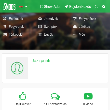
Show Adult
Bejelentkezés
Eszközök
Járművek
Fényezések
Fegyverek
Szkriptek
Játékos
Térképek
Egyéb
Még
Jazzpunk
0 fájlt kedvelt
111 hozzászólás
0 videó