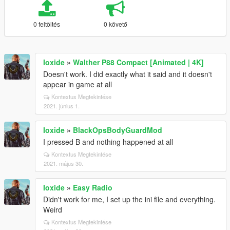
0 feltöltés
0 követő
Ioxide
»
Walther P88 Compact [Animated | 4K]
Doesn't work. I did exactly what it said and it doesn't
appear in game at all
Kontextus Megtekintése
2021. június 1.
Ioxide
»
BlackOpsBodyGuardMod
I pressed B and nothing happened at all
Kontextus Megtekintése
2021. május 30.
Ioxide
»
Easy Radio
Didn't work for me, I set up the ini file and everything.
Weird
Kontextus Megtekintése