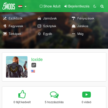
Show Adult
Bejelentkezés
Eszközök
Járművek
Fényezések
Fegyverek
Szkriptek
Játékos
Térképek
Egyéb
Még
Ioxide
0 fájlt kedvelt
5 hozzászólás
0 videó