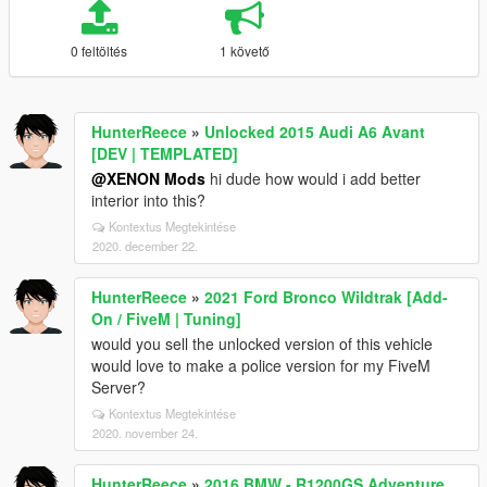
0 feltöltés
1 követő
HunterReece
»
Unlocked 2015 Audi A6 Avant
[DEV | TEMPLATED]
@XENON Mods
hi dude how would i add better
interior into this?
Kontextus Megtekintése
2020. december 22.
HunterReece
»
2021 Ford Bronco Wildtrak [Add-
On / FiveM | Tuning]
would you sell the unlocked version of this vehicle
would love to make a police version for my FiveM
Server?
Kontextus Megtekintése
2020. november 24.
HunterReece
»
2016 BMW - R1200GS Adventure