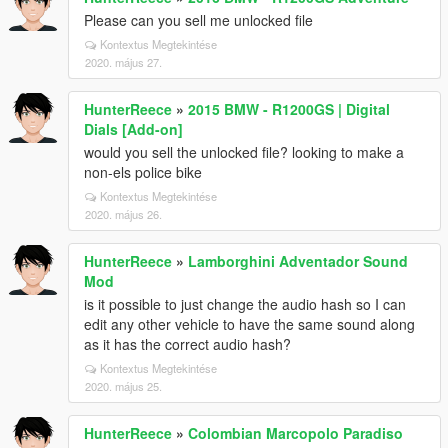
Please can you sell me unlocked file
Kontextus Megtekintése
2020. május 27.
HunterReece
»
2015 BMW - R1200GS | Digital
Dials [Add-on]
would you sell the unlocked file? looking to make a
non-els police bike
Kontextus Megtekintése
2020. május 26.
HunterReece
»
Lamborghini Adventador Sound
Mod
is it possible to just change the audio hash so I can
edit any other vehicle to have the same sound along
as it has the correct audio hash?
Kontextus Megtekintése
2020. május 25.
HunterReece
»
Colombian Marcopolo Paradiso