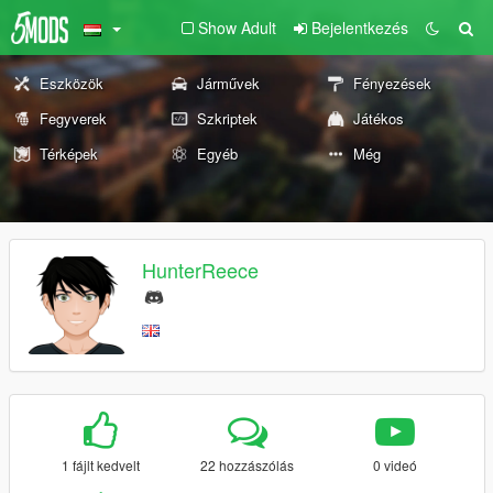
Show Adult
Bejelentkezés
Eszközök
Járművek
Fényezések
Fegyverek
Szkriptek
Játékos
Térképek
Egyéb
Még
HunterReece
1 fájlt kedvelt
22 hozzászólás
0 videó