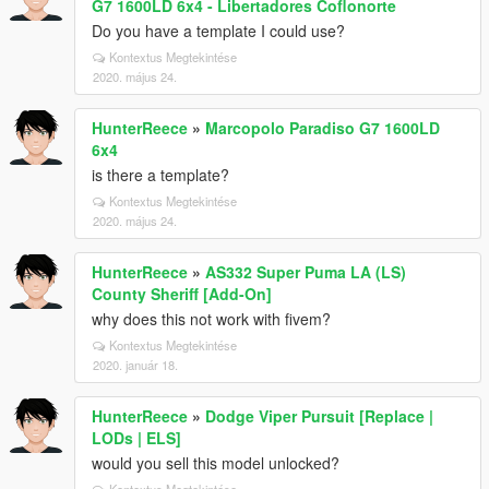
G7 1600LD 6x4 - Libertadores Coflonorte
Do you have a template I could use?
Kontextus Megtekintése
2020. május 24.
HunterReece
»
Marcopolo Paradiso G7 1600LD
6x4
is there a template?
Kontextus Megtekintése
2020. május 24.
HunterReece
»
AS332 Super Puma LA (LS)
County Sheriff [Add-On]
why does this not work with fivem?
Kontextus Megtekintése
2020. január 18.
HunterReece
»
Dodge Viper Pursuit [Replace |
LODs | ELS]
would you sell this model unlocked?