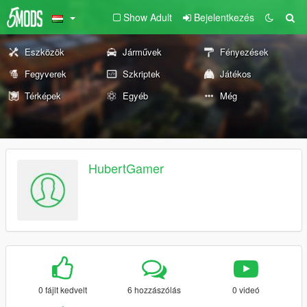
Show Adult
Bejelentkezés
Eszközök
Járművek
Fényezések
Fegyverek
Szkriptek
Játékos
Térképek
Egyéb
Még
HubertGamer
0 fájlt kedvelt
6 hozzászólás
0 videó