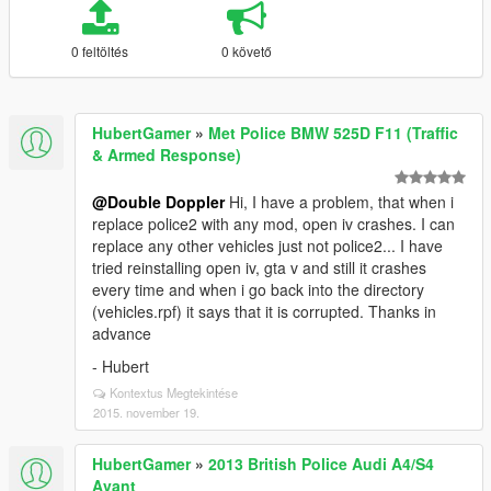
0 feltöltés
0 követő
HubertGamer
»
Met Police BMW 525D F11 (Traffic
& Armed Response)
@Double Doppler
Hi, I have a problem, that when i
replace police2 with any mod, open iv crashes. I can
replace any other vehicles just not police2... I have
tried reinstalling open iv, gta v and still it crashes
every time and when i go back into the directory
(vehicles.rpf) it says that it is corrupted. Thanks in
advance
- Hubert
Kontextus Megtekintése
2015. november 19.
HubertGamer
»
2013 British Police Audi A4/S4
Avant