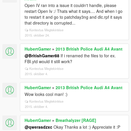
Open IV ran into a issue it couldn't handle, please
restart Open Iv :/ Thats what it says.... And when i go
to restart it and go to patchday3ng and dlc.rpf it says
that directory is corrupted...
Kontextus Megtekintése
2015. október 24.
HubertGamer
»
2013 British Police Audi A4 Avant
@BritishGamer88
If i renamed the files to for ex.
FBI.ytd would it still work?
Kontextus Megtekintése
2015. október 4.
HubertGamer
»
2013 British Police Audi A4 Avant
Wow looks cool man! :)
Kontextus Megtekintése
2015. október 4.
HubertGamer
»
Breathalyzer [RAGE]
@qwerasdzxc
Okay Thanks a lot :) Appreciate it :P