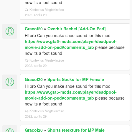
now its a foot sound
Kontextus Megtekintése
2022. április 29.
Gracol20
»
Overhit Rachel [Add-On Ped]
Hi bro Can you make shoe sound for this mod
https://www.gta5-mods.com/player/deadpool-
movie-add-on-ped#comments_tab
please because
now its a foot sound
Kontextus Megtekintése
2022. április 29.
Gracol20
»
Sports Socks for MP Female
Hi bro Can you make shoe sound for this mod
https://www.gta5-mods.com/player/deadpool-
movie-add-on-ped#comments_tab
please because
now its a foot sound
Kontextus Megtekintése
2022. április 29.
Gracol20
»
Shorts retexture for MP Male