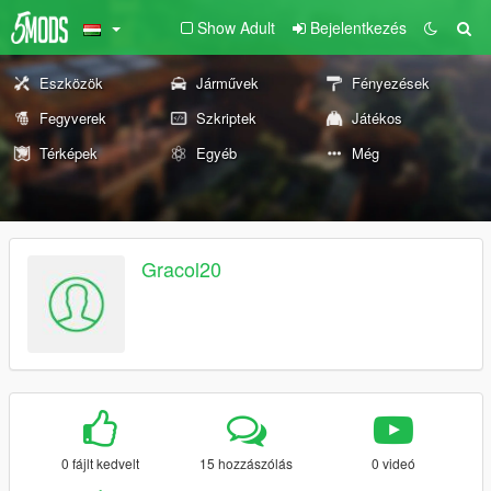
Show Adult
Bejelentkezés
Eszközök
Járművek
Fényezések
Fegyverek
Szkriptek
Játékos
Térképek
Egyéb
Még
Gracol20
0 fájlt kedvelt
15 hozzászólás
0 videó