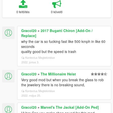
0 feltöltés
0 követő
Gracol20
»
2017 Bugatti Chiron [Add-On /
Replace]
why the car is so fucking fast like 500 kmph in like 60
seconds
quality good but the speed is trash
Kontextus Megtekintése
2022. június 3.
Gracol20
»
The Millionaire Heist
Very good mod but when you break the glass to rob
the jewelery there is no breaking sound,
Kontextus Megtekintése
2022. május 25.
Gracol20
»
Marvel's The Jackal [Add-On Ped]