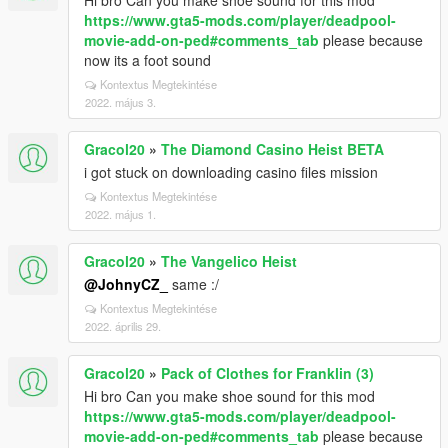
Hi bro Can you make shoe sound for this mod
https://www.gta5-mods.com/player/deadpool-
movie-add-on-ped#comments_tab
please because
now its a foot sound
Kontextus Megtekintése
2022. május 3.
Gracol20
»
The Diamond Casino Heist BETA
i got stuck on downloading casino files mission
Kontextus Megtekintése
2022. május 1.
Gracol20
»
The Vangelico Heist
@JohnyCZ_
same :/
Kontextus Megtekintése
2022. április 29.
Gracol20
»
Pack of Clothes for Franklin (3)
Hi bro Can you make shoe sound for this mod
https://www.gta5-mods.com/player/deadpool-
movie-add-on-ped#comments_tab
please because