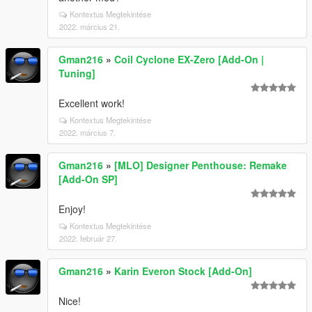
Kontextus Megtekintése
2022. március 21.
Gman216
»
Coil Cyclone EX-Zero [Add-On |
Tuning]
Excellent work!
Kontextus Megtekintése
2022. március 7.
Gman216
»
[MLO] Designer Penthouse: Remake
[Add-On SP]
Enjoy!
Kontextus Megtekintése
2022. február 27.
Gman216
»
Karin Everon Stock [Add-On]
Nice!