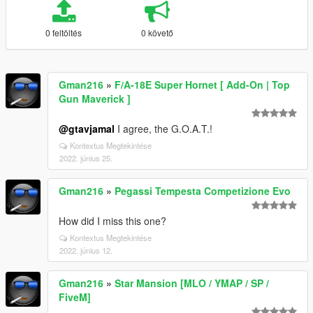
0 feltöltés
0 követő
Gman216
»
F/A-18E Super Hornet [ Add-On | Top
Gun Maverick ]
@gtavjamal
I agree, the G.O.A.T.!
Kontextus Megtekintése
2022. június 25.
Gman216
»
Pegassi Tempesta Competizione Evo
How did I miss this one?
Kontextus Megtekintése
2022. június 12.
Gman216
»
Star Mansion [MLO / YMAP / SP /
FiveM]