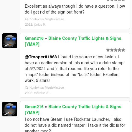
Excellent as always though I do have a question. How
do I get rid of the sign out front?
Kontextus Megtekintése
2022. június 9.
Gman216
»
Blaine County Traffic Lights & Signs
[YMAP]
@TrooperA1868
I found the source of confusion. I
have an earlier version of this mod with a date stamp
of 5/7/2021 and in that readme file you refer to the
"maps" folder instead of the "bctls" folder. Excellent
work, 5 stars!
Kontextus Megtekintése
2022. március 21.
Gman216
»
Blaine County Traffic Lights & Signs
[YMAP]
I do not have Steam I use Rockstar Launcher, I also
do not have a dlc named "maps". I take it the dlc is for
another mod?