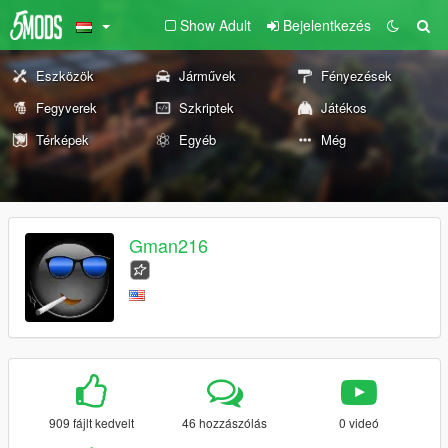
Show Adult
Bejelentkezés
Eszközök
Járművek
Fényezések
Fegyverek
Szkriptek
Játékos
Térképek
Egyéb
Még
Gman216
909 fájlt kedvelt
46 hozzászólás
0 videó