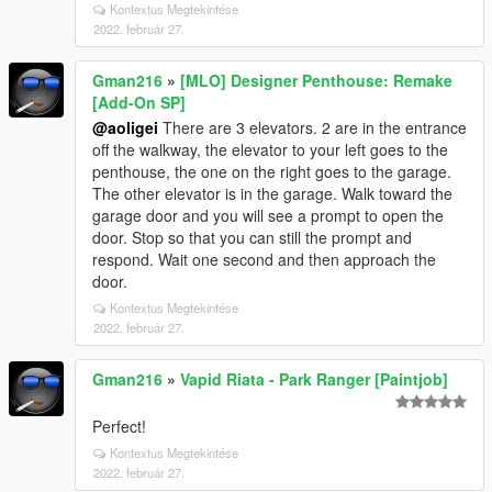
Kontextus Megtekintése
2022. február 27.
Gman216
»
[MLO] Designer Penthouse: Remake
[Add-On SP]
@aoligei
There are 3 elevators. 2 are in the entrance
off the walkway, the elevator to your left goes to the
penthouse, the one on the right goes to the garage.
The other elevator is in the garage. Walk toward the
garage door and you will see a prompt to open the
door. Stop so that you can still the prompt and
respond. Wait one second and then approach the
door.
Kontextus Megtekintése
2022. február 27.
Gman216
»
Vapid Riata - Park Ranger [Paintjob]
Perfect!
Kontextus Megtekintése
2022. február 27.