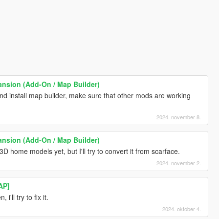
ansion (Add-On / Map Builder)
and install map builder, make sure that other mods are working
2024. november 8.
ansion (Add-On / Map Builder)
D home models yet, but I'll try to convert it from scarface.
2024. november 2.
AP]
ll try to fix it.
2024. október 4.