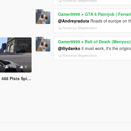
Kontextus Megtekintése
Gamer9999
»
GTA 6 Paintjob | Ferrar
@Andreyraduta
Roads of europe on th
Kontextus Megtekintése
Gamer9999
»
Ball of Death (Menyoo)
@iliydanko
it must work, it's the orig
Kontextus Megtekintése
698
6
488 Pista Spider