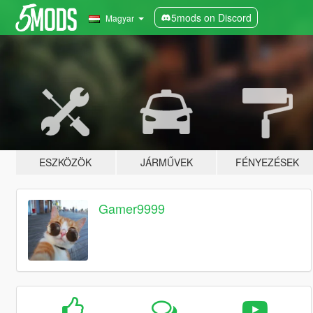
5mods on Discord
Magyar
ESZKÖZÖK
JÁRMŰVEK
FÉNYEZÉSEK
Gamer9999