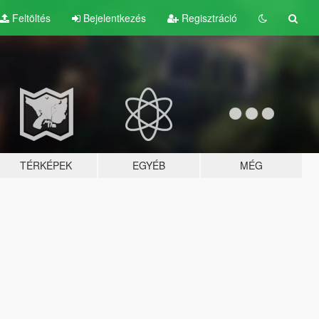
Feltöltés
Bejelentkezés
Regisztráció
TÉRKÉPEK
EGYÉB
MÉG