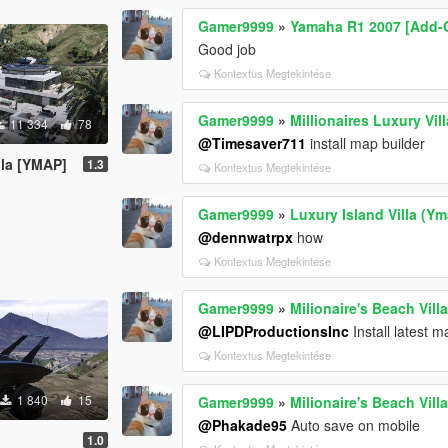
Gamer9999
»
Yamaha R1 2007 [Add-
Good job
Kontextus Megtekintése
Gamer9999
»
Millionaires Luxury Vil
11 334
78
@Timesaver711
install map builder
lla [YMAP]
1.3
Kontextus Megtekintése
Gamer9999
»
Luxury Island Villa (Y
@dennwatrpx
how
Kontextus Megtekintése
Gamer9999
»
Milionaire's Beach Vil
@LIPDProductionsInc
Install latest m
Kontextus Megtekintése
1 840
15
Gamer9999
»
Milionaire's Beach Vil
@Phakade95
Auto save on mobile
1.0