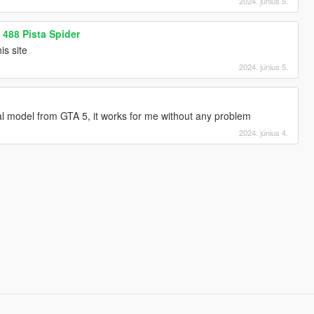
2024. június 5.
i 488 Pista Spider
is site
2024. június 5.
inal model from GTA 5, it works for me without any problem
2024. június 4.