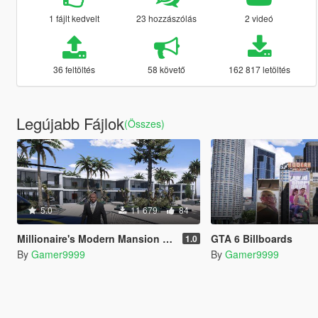
1 fájlt kedvelt
23 hozzászólás
2 videó
36 feltöltés
58 követő
162 817 letöltés
Legújabb Fájlok
(Összes)
5.0
11 679
84
Millionaire's Modern Mansion (Add-On / Map Builder)
GTA 6 Billboards
1.0
By
Gamer9999
By
Gamer9999