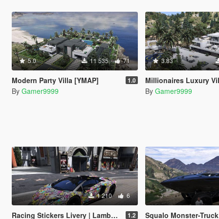
5.0
11 535
71
3.83
Modern Party Villa [YMAP]
Millionaires Luxury Vi
1.0
By
Gamer9999
By
Gamer9999
1 210
6
Racing Stickers Livery | Lamborghini Aventador S Roadster
Squalo Monster-Truck
1.2