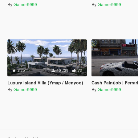
By
Gamer9999
By
Gamer9999
2.25
10 739
73
Luxury Island Villa (Ymap / Menyoo)
Cash Paintjob | Ferrari 
By
Gamer9999
By
Gamer9999