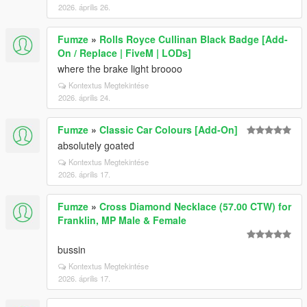
2026. április 26.
Fumze
»
Rolls Royce Cullinan Black Badge [Add-
On / Replace | FiveM | LODs]
where the brake light broooo
Kontextus Megtekintése
2026. április 24.
Fumze
»
Classic Car Colours [Add-On]
absolutely goated
Kontextus Megtekintése
2026. április 17.
Fumze
»
Cross Diamond Necklace (57.00 CTW) for
Franklin, MP Male & Female
bussin
Kontextus Megtekintése
2026. április 17.