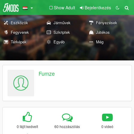
Show Adult
Bejelentkezés
Eszközök
Járművek
Fényezések
Fegyverek
Szkriptek
Játékos
Térképek
Egyéb
Még
Fumze
0 fájlt kedvelt
60 hozzászólás
0 videó