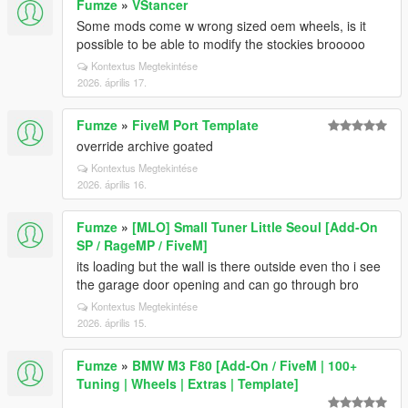
Fumze
»
VStancer
Some mods come w wrong sized oem wheels, is it
possible to be able to modify the stockies brooooo
Kontextus Megtekintése
2026. április 17.
Fumze
»
FiveM Port Template
override archive goated
Kontextus Megtekintése
2026. április 16.
Fumze
»
[MLO] Small Tuner Little Seoul [Add-On
SP / RageMP / FiveM]
its loading but the wall is there outside even tho i see
the garage door opening and can go through bro
Kontextus Megtekintése
2026. április 15.
Fumze
»
BMW M3 F80 [Add-On / FiveM | 100+
Tuning | Wheels | Extras | Template]