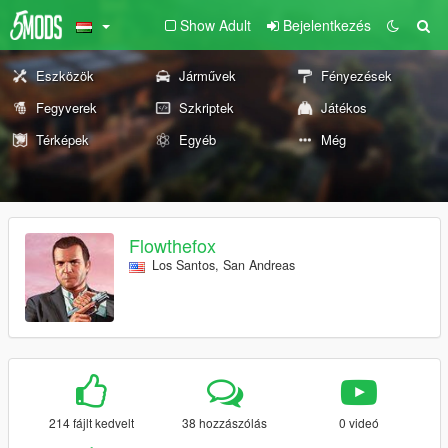
Show Adult
Bejelentkezés
Eszközök
Járművek
Fényezések
Fegyverek
Szkriptek
Játékos
Térképek
Egyéb
Még
Flowthefox
Los Santos, San Andreas
214 fájlt kedvelt
38 hozzászólás
0 videó