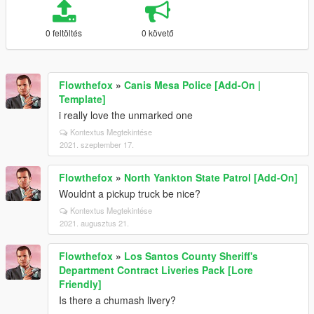
0 feltöltés
0 követő
Flowthefox
»
Canis Mesa Police [Add-On |
Template]
i really love the unmarked one
Kontextus Megtekintése
2021. szeptember 17.
Flowthefox
»
North Yankton State Patrol [Add-On]
Wouldnt a pickup truck be nice?
Kontextus Megtekintése
2021. augusztus 21.
Flowthefox
»
Los Santos County Sheriff's
Department Contract Liveries Pack [Lore
Friendly]
Is there a chumash livery?