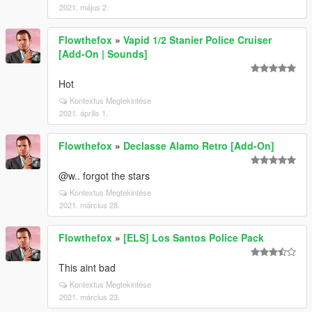
2021. május 2.
Flowthefox
»
Vapid 1/2 Stanier Police Cruiser
[Add-On | Sounds]
Hot
Kontextus Megtekintése
2021. április 1.
Flowthefox
»
Declasse Alamo Retro [Add-On]
@w.. forgot the stars
Kontextus Megtekintése
2021. március 28.
Flowthefox
»
[ELS] Los Santos Police Pack
This aint bad
Kontextus Megtekintése
2021. március 23.