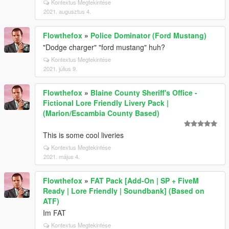
Kontextus Megtekintése
2021. augusztus 4.
Flowthefox
»
Police Dominator (Ford Mustang)
"Dodge charger" "ford mustang" huh?
Kontextus Megtekintése
2021. július 9.
Flowthefox
»
Blaine County Sheriff's Office -
Fictional Lore Friendly Livery Pack |
(Marion/Escambia County Based)
This is some cool liveries
Kontextus Megtekintése
2021. május 4.
Flowthefox
»
FAT Pack [Add-On | SP + FiveM
Ready | Lore Friendly | Soundbank] (Based on
ATF)
Im FAT
Kontextus Megtekintése