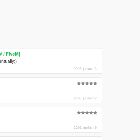
V / FiveM]
ntually:)
2026. június 13.
2026. június 12.
2026. április 19.