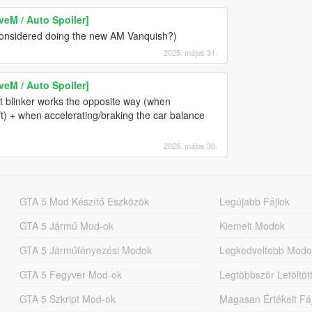
veM / Auto Spoiler]
considered doing the new AM Vanquish?)
2025. május 31.
veM / Auto Spoiler]
nt blinker works the opposite way (when
left) + when accelerating/braking the car balance
2025. május 30.
GTA 5 Mod Készítő Eszközök
Legújabb Fájlok
GTA 5 Jármű Mod-ok
Kiemelt Modok
GTA 5 Járműfényezési Modok
Legkedveltebb Modo
GTA 5 Fegyver Mod-ok
Legtöbbször Letöltö
GTA 5 Szkript Mod-ok
Magasan Értékelt Fá