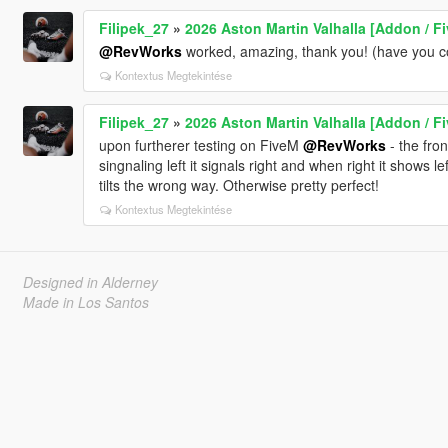
Filipek_27
»
2026 Aston Martin Valhalla [Addon / Fi
@RevWorks
worked, amazing, thank you! (have you 
Kontextus Megtekintése
Filipek_27
»
2026 Aston Martin Valhalla [Addon / Fi
upon furtherer testing on FiveM
@RevWorks
- the fro
singnaling left it signals right and when right it shows 
tilts the wrong way. Otherwise pretty perfect!
Kontextus Megtekintése
Designed in Alderney
Made in Los Santos