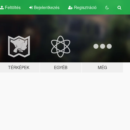
Feltöltés
Bejelentkezés
Regisztráció
TÉRKÉPEK
EGYÉB
MÉG