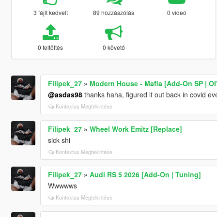
3 fájlt kedvelt
89 hozzászólás
0 videó
0 feltöltés
0 követő
Filipek_27
»
Modern House - Mafia [Add-On SP | OI
@asdas98
thanks haha, figured it out back in covid eve
Kontextus Megtekintése
Filipek_27
»
Wheel Work Emitz [Replace]
sick shi
Kontextus Megtekintése
Filipek_27
»
Audi RS 5 2026 [Add-On | Tuning]
Wwwwws
Kontextus Megtekintése