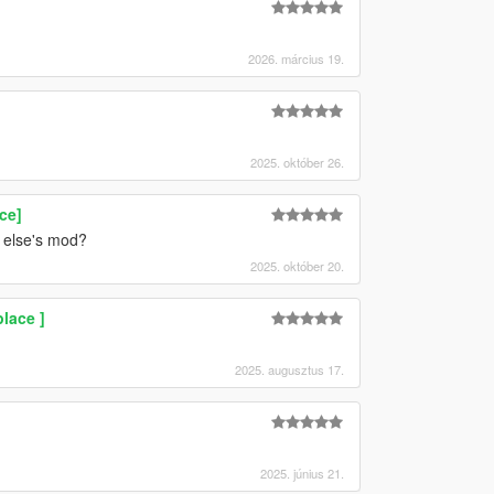
2026. március 19.
2025. október 26.
ce]
e else's mod?
2025. október 20.
lace ]
2025. augusztus 17.
2025. június 21.