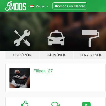
5mods on Discord
Magyar
ESZKÖZÖK
JÁRMŰVEK
FÉNYEZÉSEK
Filipek_27