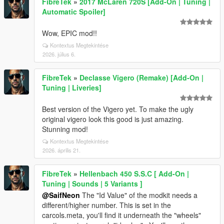
FibreTek
»
2017 McLaren 720S [Add-On | Tuning |
Automatic Spoiler]
Wow, EPIC mod!!
Kontextus Megtekintése
2026. július 6.
FibreTek
»
Declasse Vigero (Remake) [Add-On |
Tuning | Liveries]
Best version of the Vigero yet. To make the ugly
original vigero look this good is just amazing.
Stunning mod!
Kontextus Megtekintése
2026. április 21.
FibreTek
»
Hellenbach 450 S.S.C [ Add-On |
Tuning | Sounds | 5 Variants ]
@SaifNeon
The "Id Value" of the modkit needs a
different/higher number. This is set in the
carcols.meta, you'll find it underneath the "wheels"