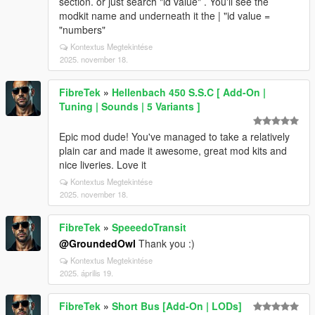
section. or just search "id value" . You'll see the
modkit name and underneath it the | "id value =
"numbers"
Kontextus Megtekintése
2025. november 18.
FibreTek
»
Hellenbach 450 S.S.C [ Add-On |
Tuning | Sounds | 5 Variants ]
Epic mod dude! You've managed to take a relatively
plain car and made it awesome, great mod kits and
nice liveries. Love it
Kontextus Megtekintése
2025. november 18.
FibreTek
»
SpeeedoTransit
@GroundedOwl
Thank you :)
Kontextus Megtekintése
2025. április 19.
FibreTek
»
Short Bus [Add-On | LODs]