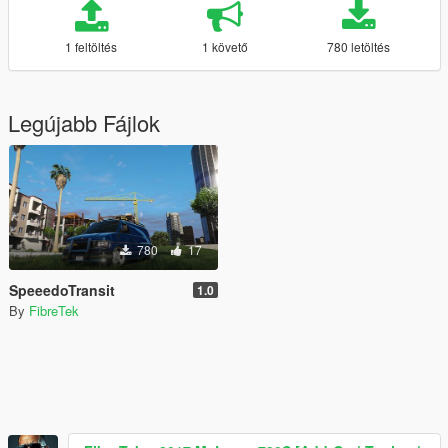
1 feltöltés
1 követő
780 letöltés
Legújabb Fájlok
780
17
SpeeedoTransit
1.0
By
FibreTek