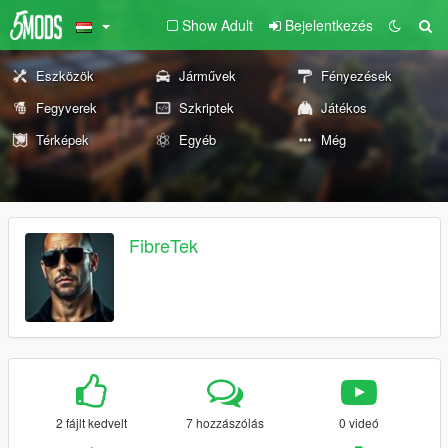
Show Adult
Bejelentkezés
Eszközök
Járművek
Fényezések
Fegyverek
Szkriptek
Játékos
Térképek
Egyéb
Még
FibreTek
2 fájlt kedvelt
7 hozzászólás
0 videó