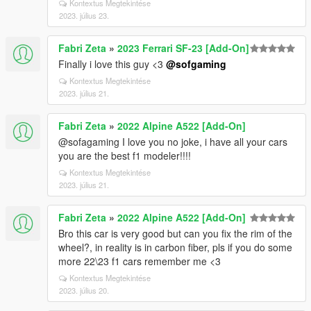
Kontextus Megtekintése
2023. július 23.
Fabri Zeta
»
2023 Ferrari SF-23 [Add-On]
Finally i love this guy <3
@sofgaming
Kontextus Megtekintése
2023. július 21.
Fabri Zeta
»
2022 Alpine A522 [Add-On]
@sofagaming I love you no joke, i have all your cars
you are the best f1 modeler!!!!
Kontextus Megtekintése
2023. július 21.
Fabri Zeta
»
2022 Alpine A522 [Add-On]
Bro this car is very good but can you fix the rim of the
wheel?, in reality is in carbon fiber, pls if you do some
more 22\23 f1 cars remember me <3
Kontextus Megtekintése
2023. július 20.