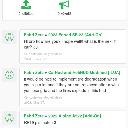
0 feltöltés
0 követő
Fabri Zeta
»
2023 Ferrari SF-23 [Add-On]
Hi bro how are you? i hope well!! what is the next f1
car? <3
Kontextus Megtekintése
2024. március 19.
Fabri Zeta
»
CarHud and HeliHUD Modified [.LUA]
it would be nice to implement tire degradation when
you slip a lot and if they are not replaced after a while
you lose grip and the tires explode in this hud
Kontextus Megtekintése
2023. július 27.
Fabri Zeta
»
2022 Alpine A522 [Add-On]
RB19 pls mate <3