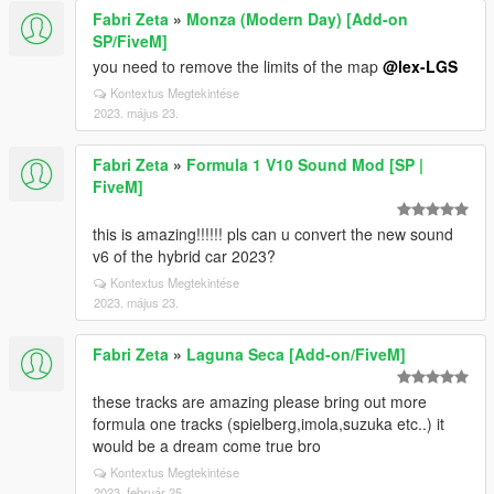
Fabri Zeta
»
Monza (Modern Day) [Add-on
SP/FiveM]
you need to remove the limits of the map
@lex-LGS
Kontextus Megtekintése
2023. május 23.
Fabri Zeta
»
Formula 1 V10 Sound Mod [SP |
FiveM]
this is amazing!!!!!! pls can u convert the new sound
v6 of the hybrid car 2023?
Kontextus Megtekintése
2023. május 23.
Fabri Zeta
»
Laguna Seca [Add-on/FiveM]
these tracks are amazing please bring out more
formula one tracks (spielberg,imola,suzuka etc..) it
would be a dream come true bro
Kontextus Megtekintése
2023. február 25.