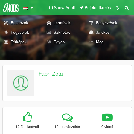
Show Adult
Bejelentkezés
Eszközök
Járművek
Fényezések
Fegyverek
Szkriptek
Játékos
Térképek
Egyéb
Még
Fabri Zeta
13 fájlt kedvelt
10 hozzászólás
0 videó