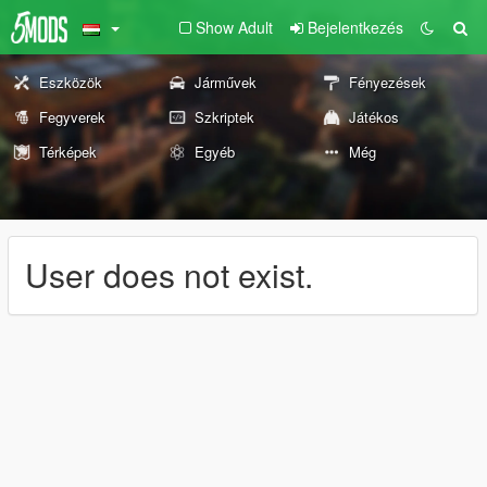
Show Adult
Bejelentkezés
Eszközök
Járművek
Fényezések
Fegyverek
Szkriptek
Játékos
Térképek
Egyéb
Még
User does not exist.