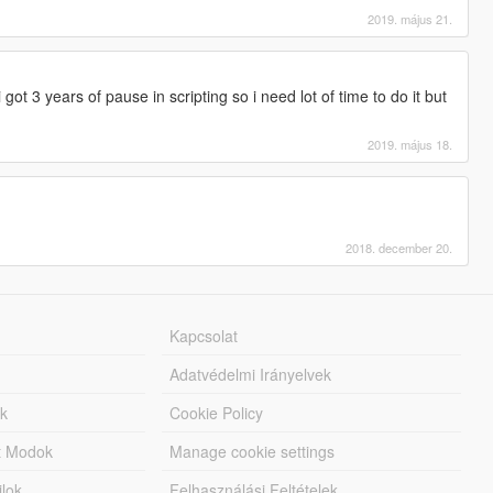
2019. május 21.
i got 3 years of pause in scripting so i need lot of time to do it but
2019. május 18.
2018. december 20.
Kapcsolat
Adatvédelmi Irányelvek
k
Cookie Policy
tt Modok
Manage cookie settings
jlok
Felhasználási Feltételek