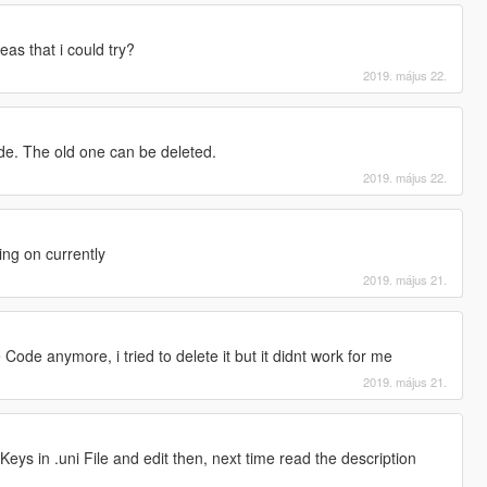
as that i could try?
2019. május 22.
e. The old one can be deleted.
2019. május 22.
ing on currently
2019. május 21.
Code anymore, i tried to delete it but it didnt work for me
2019. május 21.
Keys in .uni File and edit then, next time read the description