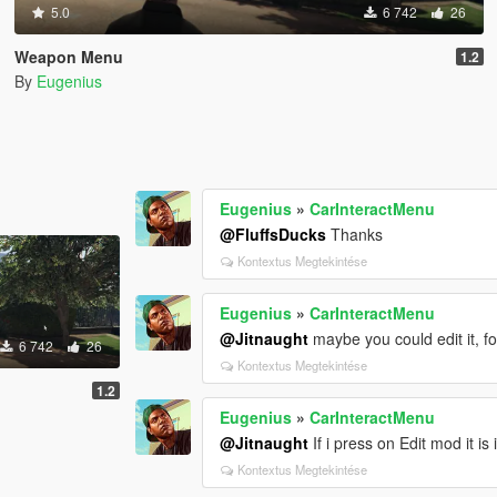
5.0
6 742
26
Weapon Menu
1.2
By
Eugenius
Eugenius
»
CarInteractMenu
@FluffsDucks
Thanks
Kontextus Megtekintése
Eugenius
»
CarInteractMenu
@Jitnaught
maybe you could edit it, fo
6 742
26
Kontextus Megtekintése
1.2
Eugenius
»
CarInteractMenu
@Jitnaught
If i press on Edit mod it is
Kontextus Megtekintése