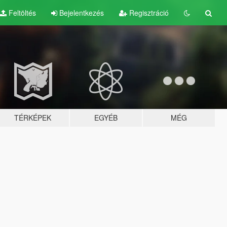
Feltöltés
Bejelentkezés
Regisztráció
TÉRKÉPEK
EGYÉB
MÉG