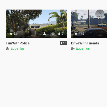
5.0
1 469
7
4.86
FunWithPolice
DriveWithFriends
1.15
By
Eugenius
By
Eugenius