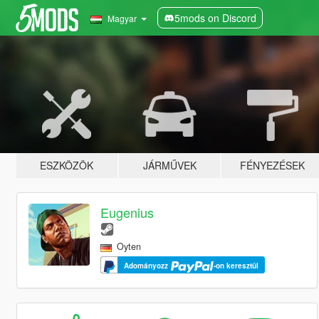
5mods on Discord
Magyar
ESZKÖZÖK
JÁRMŰVEK
FÉNYEZÉSEK
Eugenius
Oyten
Adományozz
-on keresztül