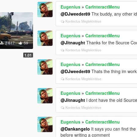
Eugenius
»
CarInteractMenu
@DJweeder89
Thx buddy, any other ide
Kontextus Megtekintése
Eugenius
»
CarInteractMenu
@Jitnaught
Thanks for the Source Cod
2 617
59
Kontextus Megtekintése
1.01
Eugenius
»
CarInteractMenu
@DJweeder89
Thats the thing im work
Kontextus Megtekintése
Eugenius
»
CarInteractMenu
@Jitnaught
I dont have the old Source 
Kontextus Megtekintése
Eugenius
»
CarInteractMenu
@Dankangelo
It says you can find the 
before writing a comment