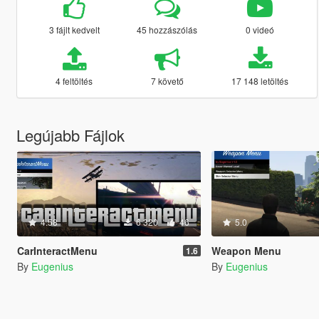
3 fájlt kedvelt
45 hozzászólás
0 videó
4 feltöltés
7 követő
17 148 letöltés
Legújabb Fájlok
4.58
6 320
46
5.0
CarInteractMenu
Weapon Menu
1.6
By
Eugenius
By
Eugenius