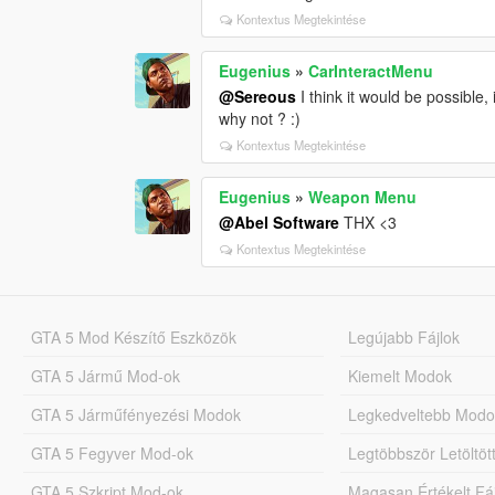
Kontextus Megtekintése
Eugenius
»
CarInteractMenu
@Sereous
I think it would be possible, 
why not ? :)
Kontextus Megtekintése
Eugenius
»
Weapon Menu
@Abel Software
THX <3
Kontextus Megtekintése
GTA 5 Mod Készítő Eszközök
Legújabb Fájlok
GTA 5 Jármű Mod-ok
Kiemelt Modok
GTA 5 Járműfényezési Modok
Legkedveltebb Modo
GTA 5 Fegyver Mod-ok
Legtöbbször Letöltö
GTA 5 Szkript Mod-ok
Magasan Értékelt Fá