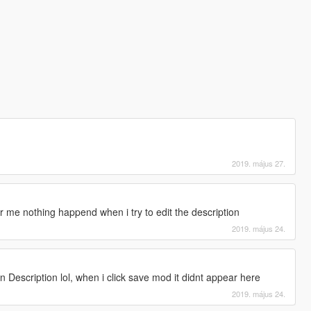
2019. május 27.
r me nothing happend when i try to edit the description
2019. május 24.
 in Description lol, when i click save mod it didnt appear here
2019. május 24.