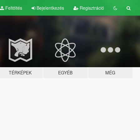
Feltöltés
Bejelentkezés
Regisztráció
TÉRKÉPEK
EGYÉB
MÉG