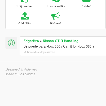
1 fájlt kedvelt
1 hozzászólás
0 videó
0 feltöltés
0 követő
EdgarH25
»
Nissan GT-R Handling
Se puede para xbox 360 / Can it for xbox 360.?
Kontextus Megtekintése
Designed in Alderney
Made in Los Santos