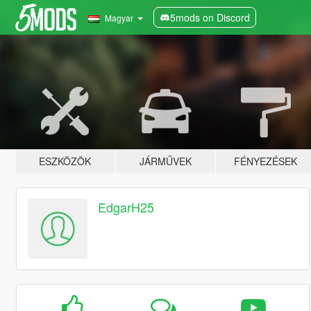
5mods on Discord
Magyar
ESZKÖZÖK
JÁRMŰVEK
FÉNYEZÉSEK
EdgarH25