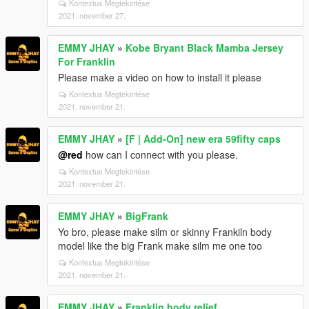
Kontextus Megtekintése
2021. november 27.
EMMY JHAY
»
Kobe Bryant Black Mamba Jersey
For Franklin
Please make a video on how to install it please
Kontextus Megtekintése
2021. november 21.
EMMY JHAY
»
[F | Add-On] new era 59fifty caps
@red
how can I connect with you please.
Kontextus Megtekintése
2021. november 21.
EMMY JHAY
»
BigFrank
Yo bro, please make silm or skinny Frankiln body
model like the big Frank make silm me one too
Kontextus Megtekintése
2021. november 21.
EMMY JHAY
»
Franklin body relief