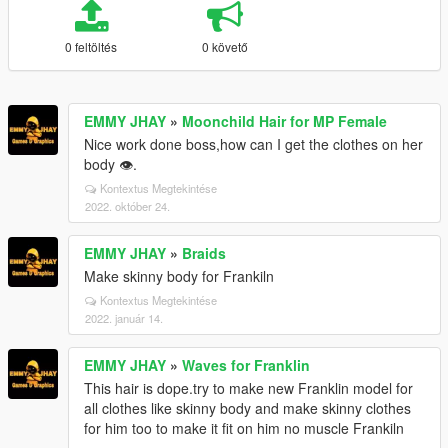
0 feltöltés
0 követő
EMMY JHAY
»
Moonchild Hair for MP Female
Nice work done boss,how can I get the clothes on her
body 👁️.
Kontextus Megtekintése
2022. október 24.
EMMY JHAY
»
Braids
Make skinny body for Frankiln
Kontextus Megtekintése
2022. január 14.
EMMY JHAY
»
Waves for Franklin
This hair is dope.try to make new Franklin model for
all clothes like skinny body and make skinny clothes
for him too to make it fit on him no muscle Frankiln