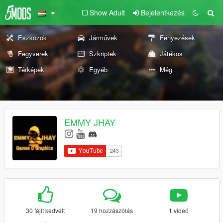
Show Adult
Bejelentkezés
Eszközök
Járművek
Fényezések
Fegyverek
Szkriptek
Játékos
Térképek
Egyéb
Még
EMMY JHAY
30 fájlt kedvelt
19 hozzászólás
1 videó