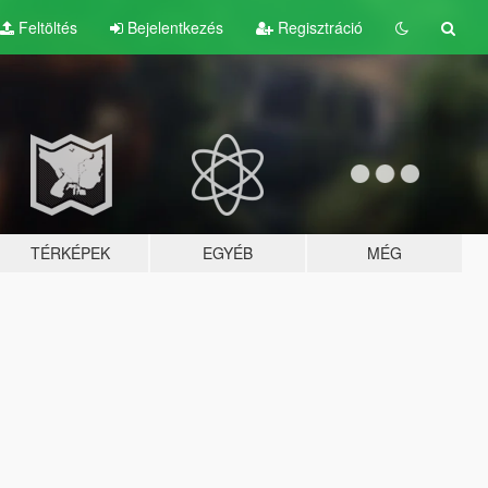
Feltöltés
Bejelentkezés
Regisztráció
TÉRKÉPEK
EGYÉB
MÉG