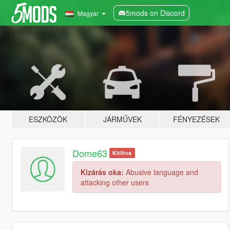
5mods on Discord
Magyar
ESZKÖZÖK
JÁRMŰVEK
FÉNYEZÉSEK
Dome63
Kitíltva
Kizárás oka:
Abusive language and
attacking other users