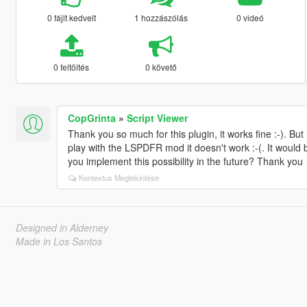
0 fájlt kedvelt
1 hozzászólás
0 videó
0 feltöltés
0 követő
CopGrinta
»
Script Viewer
Thank you so much for this plugin, it works fine :-). Bu
play with the LSPDFR mod it doesn't work :-(. It would b
you implement this possibility in the future? Thank you
Kontextus Megtekintése
Designed in Alderney
Made in Los Santos