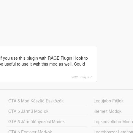
t if you use this plugin with RAGE Plugin Hook to
e useful to use it with this mod as well. Could
2021. május 7.
GTA 5 Mod Készítő Eszközök
Legújabb Fájlok
GTA 5 Jármű Mod-ok
Kiemelt Modok
GTA 5 Járműfényezési Modok
Legkedveltebb Modo
GTA 5 Fegyver Mod-ok
Legtöbbször Letöltö