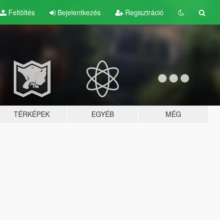
Feltöltés
Bejelentkezés
Regisztráció
TÉRKÉPEK
EGYÉB
MÉG