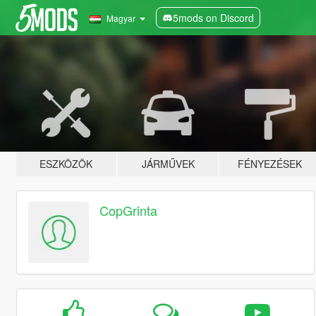
5mods on Discord
Magyar
ESZKÖZÖK
JÁRMŰVEK
FÉNYEZÉSEK
CopGrinta