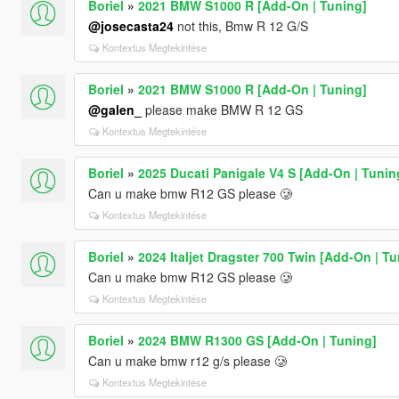
Boriel
»
2021 BMW S1000 R [Add-On | Tuning]
@josecasta24
not this, Bmw R 12 G/S
Kontextus Megtekintése
Boriel
»
2021 BMW S1000 R [Add-On | Tuning]
@galen_
please make BMW R 12 GS
Kontextus Megtekintése
Boriel
»
2025 Ducati Panigale V4 S [Add-On | Tunin
Can u make bmw R12 GS please 🥲
Kontextus Megtekintése
Boriel
»
2024 Italjet Dragster 700 Twin [Add-On | Tu
Can u make bmw R12 GS please 🥲
Kontextus Megtekintése
Boriel
»
2024 BMW R1300 GS [Add-On | Tuning]
Can u make bmw r12 g/s please 🥲
Kontextus Megtekintése