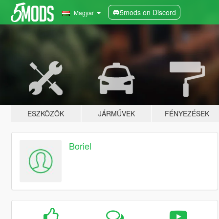
5mods on Discord
Magyar
ESZKÖZÖK
JÁRMŰVEK
FÉNYEZÉSEK
Boriel