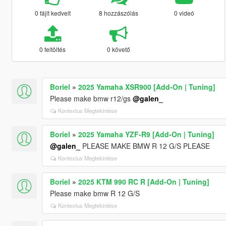
0 fájlt kedvelt
8 hozzászólás
0 videó
0 feltöltés
0 követő
Boriel
»
2025 Yamaha XSR900 [Add-On | Tuning]
Please make bmw r12/gs
@galen_
Kontextus Megtekintése
Boriel
»
2025 Yamaha YZF-R9 [Add-On | Tuning]
@galen_
PLEASE MAKE BMW R 12 G/S PLEASE
Kontextus Megtekintése
Boriel
»
2025 KTM 990 RC R [Add-On | Tuning]
Please make bmw R 12 G/S
Kontextus Megtekintése