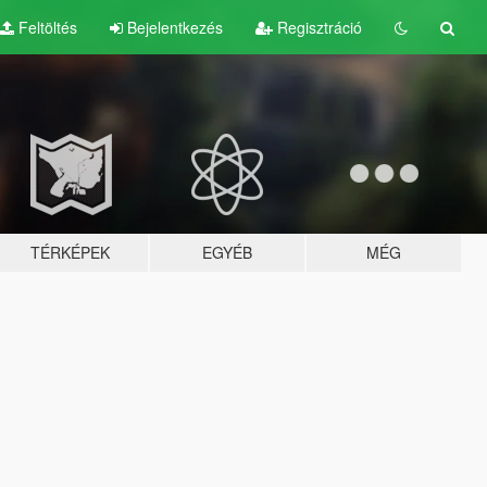
Feltöltés
Bejelentkezés
Regisztráció
TÉRKÉPEK
EGYÉB
MÉG