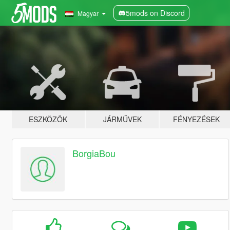
5mods on Discord
Magyar
ESZKÖZÖK
JÁRMŰVEK
FÉNYEZÉSEK
BorgiaBou