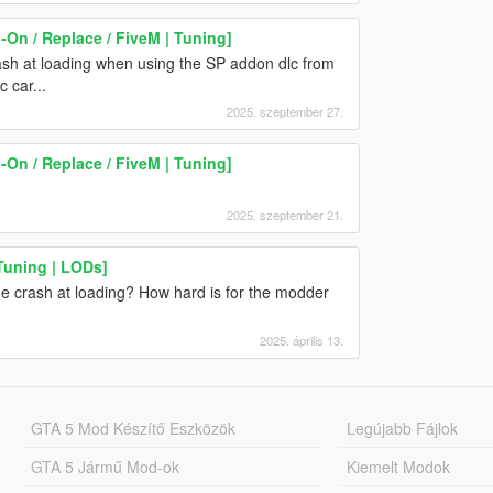
On / Replace / FiveM | Tuning]
sh at loading when using the SP addon dlc from
c car...
2025. szeptember 27.
On / Replace / FiveM | Tuning]
2025. szeptember 21.
Tuning | LODs]
ame crash at loading? How hard is for the modder
2025. április 13.
GTA 5 Mod Készítő Eszközök
Legújabb Fájlok
GTA 5 Jármű Mod-ok
Kiemelt Modok