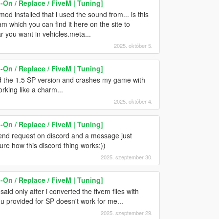
On / Replace / FiveM | Tuning]
d installed that i used the sound from... is this
 which you can find it here on the site to
 you want in vehicles.meta...
2025. október 5.
On / Replace / FiveM | Tuning]
ed the 1.5 SP version and crashes my game with
working like a charm...
2025. október 4.
On / Replace / FiveM | Tuning]
riend request on discord and a message just
sure how this discord thing works:))
2025. szeptember 30.
On / Replace / FiveM | Tuning]
aid only after i converted the fivem files with
u provided for SP doesn't work for me...
2025. szeptember 29.