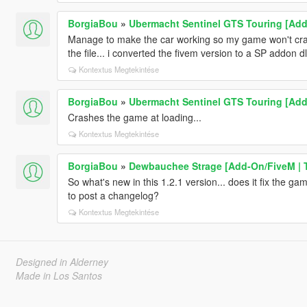
BorgiaBou
»
Ubermacht Sentinel GTS Touring [Add-
Manage to make the car working so my game won't cra
the file... i converted the fivem version to a SP addon dl
Kontextus Megtekintése
BorgiaBou
»
Ubermacht Sentinel GTS Touring [Add-
Crashes the game at loading...
Kontextus Megtekintése
BorgiaBou
»
Dewbauchee Strage [Add-On/FiveM | 
So what's new in this 1.2.1 version... does it fix the g
to post a changelog?
Kontextus Megtekintése
Designed in Alderney
Made in Los Santos