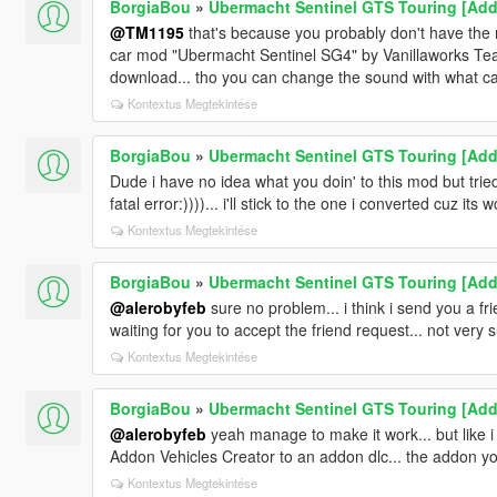
BorgiaBou
»
Ubermacht Sentinel GTS Touring [Add-
@TM1195
that's because you probably don't have the mo
car mod "Ubermacht Sentinel SG4" by Vanillaworks Team
download... tho you can change the sound with what car
Kontextus Megtekintése
BorgiaBou
»
Ubermacht Sentinel GTS Touring [Add-
Dude i have no idea what you doin' to this mod but tri
fatal error:))))... i'll stick to the one i converted cuz its 
Kontextus Megtekintése
BorgiaBou
»
Ubermacht Sentinel GTS Touring [Add-
@alerobyfeb
sure no problem... i think i send you a f
waiting for you to accept the friend request... not very 
Kontextus Megtekintése
BorgiaBou
»
Ubermacht Sentinel GTS Touring [Add-
@alerobyfeb
yeah manage to make it work... but like i s
Addon Vehicles Creator to an addon dlc... the addon yo
Kontextus Megtekintése