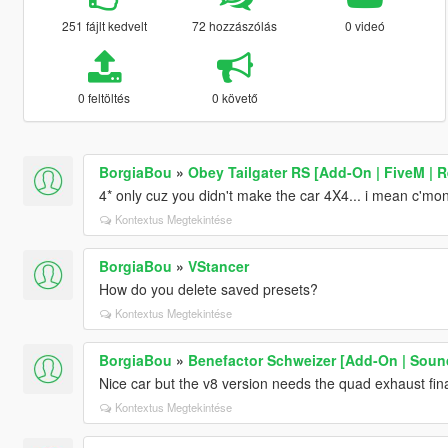
251 fájlt kedvelt
72 hozzászólás
0 videó
0 feltöltés
0 követő
BorgiaBou
»
Obey Tailgater RS [Add-On | FiveM | R
4* only cuz you didn't make the car 4X4... i mean c'mon 
Kontextus Megtekintése
BorgiaBou
»
VStancer
How do you delete saved presets?
Kontextus Megtekintése
BorgiaBou
»
Benefactor Schweizer [Add-On | Soun
Nice car but the v8 version needs the quad exhaust final
Kontextus Megtekintése