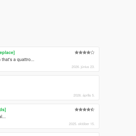
eplace]
that's a quattro...
2026. június 23.
2026. április 5.
ds]
...
2025. október 15.