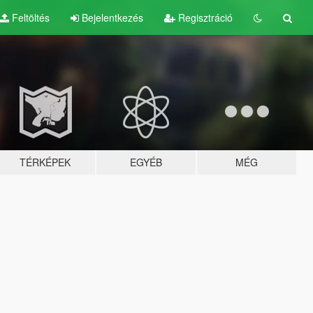
Feltöltés
Bejelentkezés
Regisztráció
TÉRKÉPEK
EGYÉB
MÉG