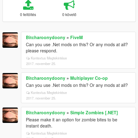
0 feltöltés
0 követő
Bitcharoonydoony
»
FiveM
Can you use .Net mods on this? Or any mods at all?
please respond.
Kontextus Megtekintése
2017. november 25.
Bitcharoonydoony
»
Multiplayer Co-op
Can you use .Net mods on this? Or any mods at all?
Kontextus Megtekintése
2017. november 25.
Bitcharoonydoony
»
Simple Zombies [.NET]
Please make it an option for zombie bites to be
instant death.
Kontextus Megtekintése