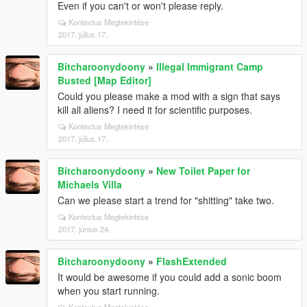
Even if you can't or won't please reply.
Kontextus Megtekintése
2017. július 17.
Bitcharoonydoony
»
Illegal Immigrant Camp
Busted [Map Editor]
Could you please make a mod with a sign that says
kill all aliens? I need it for scientific purposes.
Kontextus Megtekintése
2017. július 17.
Bitcharoonydoony
»
New Toilet Paper for
Michaels Villa
Can we please start a trend for "shitting" take two.
Kontextus Megtekintése
2017. június 24.
Bitcharoonydoony
»
FlashExtended
It would be awesome if you could add a sonic boom
when you start running.