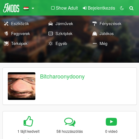
Show Adult
Bejelentkezés
Eszközök
Járművek
Fényezések
Fegyverek
Szkriptek
Játékos
Térképek
Egyéb
Még
Bitcharoonydoony
1 fájlt kedvelt
58 hozzászólás
0 videó