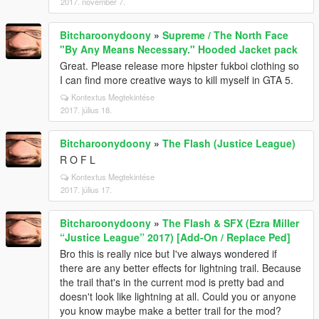
2017. november 7.
Bitcharoonydoony
»
Supreme / The North Face
"By Any Means Necessary." Hooded Jacket pack
Great. Please release more hipster fukboi clothing so
I can find more creative ways to kill myself in GTA 5.
Kontextus Megtekintése
2017. július 18.
Bitcharoonydoony
»
The Flash (Justice League)
R O F L
Kontextus Megtekintése
2017. július 17.
Bitcharoonydoony
»
The Flash & SFX (Ezra Miller
“Justice League” 2017) [Add-On / Replace Ped]
Bro this is really nice but I've always wondered if
there are any better effects for lightning trail. Because
the trail that's in the current mod is pretty bad and
doesn't look like lightning at all. Could you or anyone
you know maybe make a better trail for the mod?