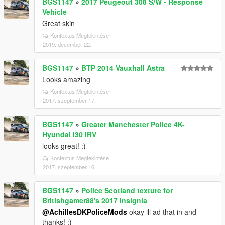
BGS1147
»
2017 Peugeout 308 S/W - Response
Vehicle
Great skin
Kontextus Megtekintése
2019. december 22.
BGS1147
»
BTP 2014 Vauxhall Astra
Looks amazing
Kontextus Megtekintése
2017. szeptember 17.
BGS1147
»
Greater Manchester Police 4K-
Hyundai i30 IRV
looks great! :)
Kontextus Megtekintése
2017. szeptember 16.
BGS1147
»
Police Scotland texture for
Britishgamer88's 2017 insignia
@AchillesDKPoliceMods
okay ill ad that in and
thanks! :)