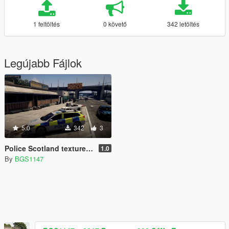
1 feltöltés
0 követő
342 letöltés
Legújabb Fájlok
5.0
342
3
Police Scotland texture for Britishgamer88's 2017 insignia
1.0
By
BGS1147