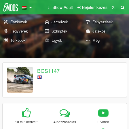
Show Adult
Bejelentkezés
Eszközök
Járművek
Fényezések
Fegyverek
Szkriptek
Játékos
Térképek
Egyéb
Még
BGS1147
10 fájlt kedvelt
4 hozzászólás
0 videó