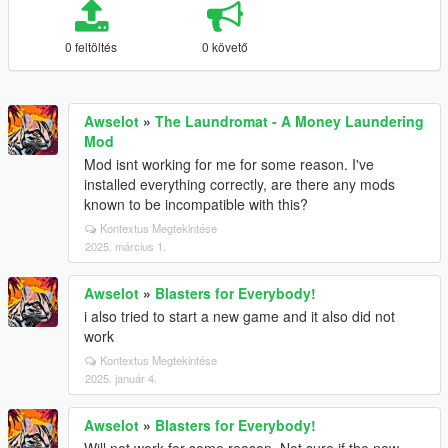
0 feltöltés
0 követő
Awselot
»
The Laundromat - A Money Laundering
Mod
Mod isnt working for me for some reason. I've
installed everything correctly, are there any mods
known to be incompatible with this?
Kontextus Megtekintése
2025. március 1.
Awselot
»
Blasters for Everybody!
i also tried to start a new game and it also did not
work
Kontextus Megtekintése
2025. január 4.
Awselot
»
Blasters for Everybody!