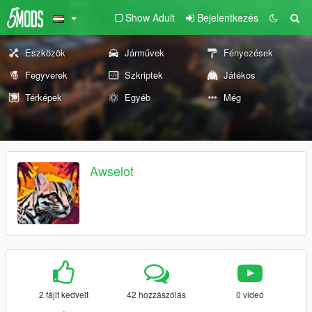
Show Adult
Bejelentkezés
Eszközök
Járművek
Fényezések
Fegyverek
Szkriptek
Játékos
Térképek
Egyéb
Még
Awselot
2 fájlt kedvelt
42 hozzászólás
0 videó