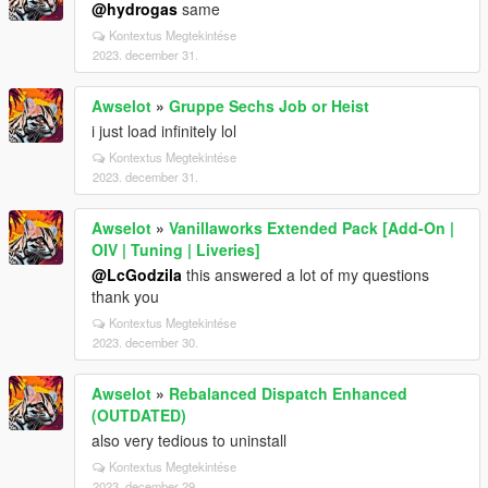
@hydrogas
same
Kontextus Megtekintése
2023. december 31.
Awselot
»
Gruppe Sechs Job or Heist
i just load infinitely lol
Kontextus Megtekintése
2023. december 31.
Awselot
»
Vanillaworks Extended Pack [Add-On |
OIV | Tuning | Liveries]
@LcGodzila
this answered a lot of my questions
thank you
Kontextus Megtekintése
2023. december 30.
Awselot
»
Rebalanced Dispatch Enhanced
(OUTDATED)
also very tedious to uninstall
Kontextus Megtekintése
2023. december 29.