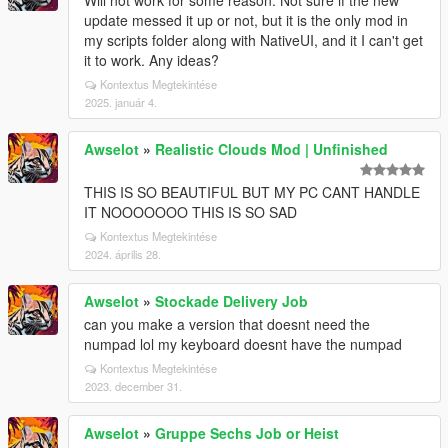
Will not work for some reason. Not sure if the new
update messed it up or not, but it is the only mod in
my scripts folder along with NativeUI, and it I can't get
it to work. Any ideas?
Kontextus Megtekintése
2025. január 4.
Awselot
»
Realistic Clouds Mod | Unfinished
THIS IS SO BEAUTIFUL BUT MY PC CANT HANDLE
IT NOOOOOOO THIS IS SO SAD
Kontextus Megtekintése
2024. április 28.
Awselot
»
Stockade Delivery Job
can you make a version that doesnt need the
numpad lol my keyboard doesnt have the numpad
Kontextus Megtekintése
2023. december 31.
Awselot
»
Gruppe Sechs Job or Heist