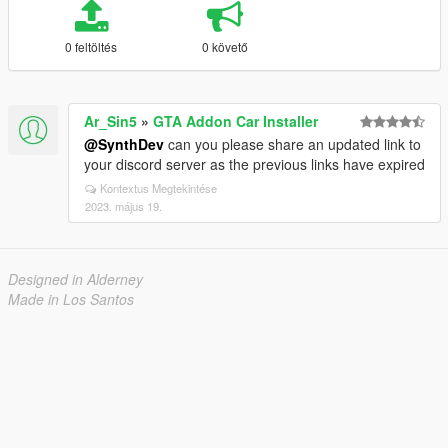
0 feltöltés
0 követő
Ar_Sin5
»
GTA Addon Car Installer
@SynthDev
can you please share an updated link to
your discord server as the previous links have expired
Kontextus Megtekintése
2023. május 19.
Designed in Alderney
Made in Los Santos