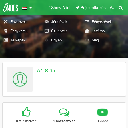
Show Adult
Bejelentkezés
Eszközök
Járművek
Fényezések
Fegyverek
Szkriptek
Játékos
Térképek
Egyéb
Még
Ar_Sin5
0 fájlt kedvelt
1 hozzászólás
0 videó