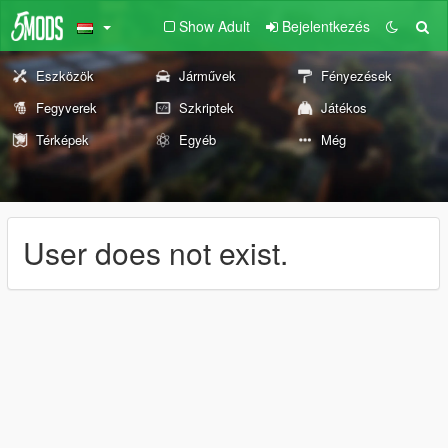
Show Adult
Bejelentkezés
Eszközök
Járművek
Fényezések
Fegyverek
Szkriptek
Játékos
Térképek
Egyéb
Még
User does not exist.