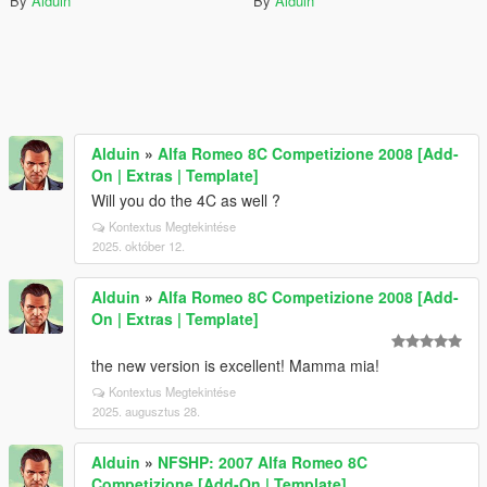
By
Alduin
By
Alduin
Alduin
»
Alfa Romeo 8C Competizione 2008 [Add-
On | Extras | Template]
Will you do the 4C as well ?
Kontextus Megtekintése
2025. október 12.
Alduin
»
Alfa Romeo 8C Competizione 2008 [Add-
On | Extras | Template]
the new version is excellent! Mamma mia!
Kontextus Megtekintése
2025. augusztus 28.
Alduin
»
NFSHP: 2007 Alfa Romeo 8C
Competizione [Add-On | Template]