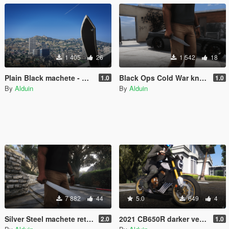
1 405
26
1 542
18
Plain Black machete - Rambo IV knife
Black Ops Cold War knife - Retexture
1.0
1.0
By
Alduin
By
Alduin
7 882
44
5.0
649
4
Silver Steel machete retexture
2021 CB650R darker version [Retexture]
2.0
1.0