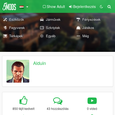
Show Adult
Bejelentkezés
Eszközök
Járművek
Fényezések
Fegyverek
Szkriptek
Játékos
Térképek
Egyéb
Még
Alduin
850 fájlt kedvelt
43 hozzászólás
0 videó