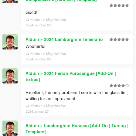
Good!
Kontextus Megtekintése
2024. október 23.
Alduin
»
2024 Lamborghini Temerario
Wodnerful
Kontextus Megtekintése
2024. október 20.
Alduin
»
2024 Ferrari Purosangue [Add-On |
Extras]
Excellent, the only problem I see is with the glass tint,
waiting for an improvment.
Kontextus Megtekintése
2024. január 27.
Alduin
»
Lamborghini Huracan [Add-On | Tuning |
Template]