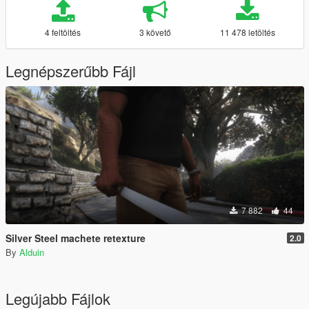
4 feltöltés
3 követő
11 478 letöltés
Legnépszerűbb Fájl
7 882
44
Silver Steel machete retexture
2.0
By
Alduin
Legújabb Fájlok