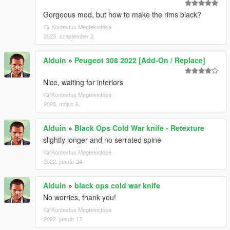
Gorgeous mod, but how to make the rims black?
Kontextus Megtekintése
2023. szeptember 2.
Alduin
»
Peugeot 308 2022 [Add-On / Replace]
Nice, waiting for interiors
Kontextus Megtekintése
2023. május 6.
Alduin
»
Black Ops Cold War knife - Retexture
slightly longer and no serrated spine
Kontextus Megtekintése
2022. január 24.
Alduin
»
black ops cold war knife
No worries, thank you!
Kontextus Megtekintése
2022. január 17.