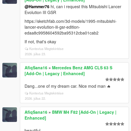
@Hammer76
hi, can i request this Mitsubishi Lancer
Evolution III GSR
https://sketchfab.com/3d-models/1995-mitsubishi-
lancer-evolution-iii-gsr-edition-
edaa8c9958604592ba95312cba01cab2
If not, that's okay
Kontextus Megtekintése
2026. július 23.
AfiqSana16
»
Mercedes Benz AMG CLS 63 S
[Add-On | Legacy | Enhanced]
Dang...one of my dream car. Nice mod man 🔥
Kontextus Megtekintése
2026. július 22.
AfiqSana16
»
BMW M4 F82 [Add-On | Legacy |
Enhanced]
beautiful