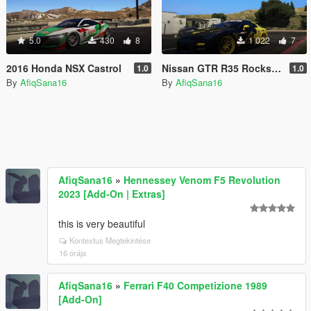
5.0
430
8
1 022
7
2016 Honda NSX Castrol
Nissan GTR R35 Rockstar Energy
1.0
1.0
By
AfiqSana16
By
AfiqSana16
AfiqSana16
»
Hennessey Venom F5 Revolution
2023 [Add-On | Extras]
this is very beautiful
Kontextus Megtekintése
16 órája
AfiqSana16
»
Ferrari F40 Competizione 1989
[Add-On]