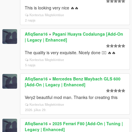
This is looking very nice 🔥🔥
Kontextus Megtekintése
2 napja
AfiqSana16
»
Pagani Huayra Codalunga [Add-On
| Legacy | Enhanced]
The quality is very exquisite. Nicely done 👍🏻 🔥🔥
Kontextus Megtekintése
5 napja
AfiqSana16
»
Mercedes Benz Maybach GLS 600
[Add-On | Legacy | Enhanced]
Very2 beautiful mod man. Thanks for creating this
Kontextus Megtekintése
2026. július 29.
AfiqSana16
»
2025 Ferrari F80 [Add-On | Tuning |
Legacy | Enhanced]