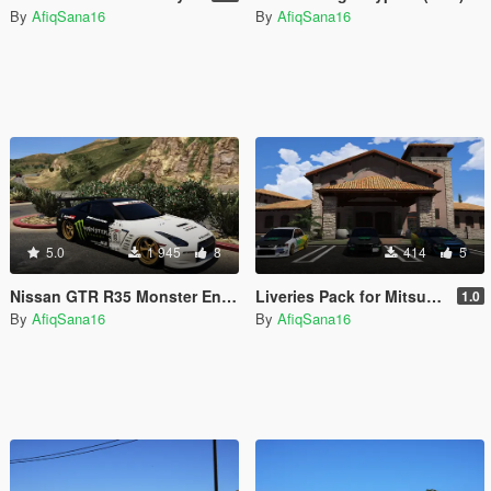
By
AfiqSana16
By
AfiqSana16
5.0
1 945
8
414
5
Nissan GTR R35 Monster Energy
Liveries Pack for Mitsubishi Evo IX-MR
1.0
By
AfiqSana16
By
AfiqSana16