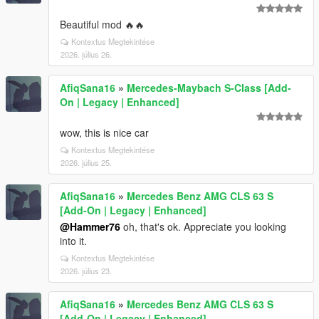
Beautiful mod 🔥🔥
Kontextus Megtekintése
2026. július 26.
AfiqSana16
»
Mercedes-Maybach S-Class [Add-
On | Legacy | Enhanced]
wow, this is nice car
Kontextus Megtekintése
2026. július 25.
AfiqSana16
»
Mercedes Benz AMG CLS 63 S
[Add-On | Legacy | Enhanced]
@Hammer76
oh, that's ok. Appreciate you looking
into it.
Kontextus Megtekintése
2026. július 23.
AfiqSana16
»
Mercedes Benz AMG CLS 63 S
[Add-On | Legacy | Enhanced]