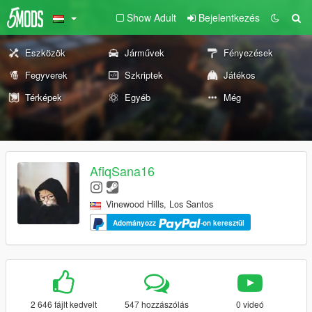
Show Adult
Bejelentkezés
Eszközök
Járművek
Fényezések
Fegyverek
Szkriptek
Játékos
Térképek
Egyéb
Még
AfiqSana16
Vinewood Hills, Los Santos
Adományozz
-on keresztül
2 646 fájlt kedvelt
547 hozzászólás
0 videó