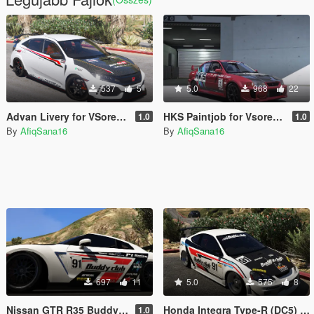
537
5
5.0
968
22
Advan Livery for VSoreny's 2018 Honda Civic Type-R (FK8)
HKS Paintjob for Vsoreny's Mitsubishi Lancer Evo VI (CP9A)
1.0
1.0
By
AfiqSana16
By
AfiqSana16
697
11
5.0
575
8
Nissan GTR R35 BuddyClub
Honda Integra Type-R (DC5) Buddy Club
1.0