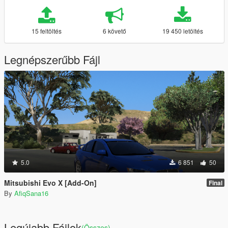
15 feltöltés
6 követő
19 450 letöltés
Legnépszerűbb Fájl
5.0
6 851
50
Mitsubishi Evo X [Add-On]
Final
By
AfiqSana16
Legújabb Fájlok
(Összes)