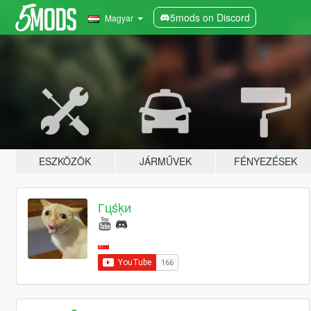
5mods on Discord
Magyar
ESZKÖZÖK
JÁRMŰVEK
FÉNYEZÉSEK
Гцśķи