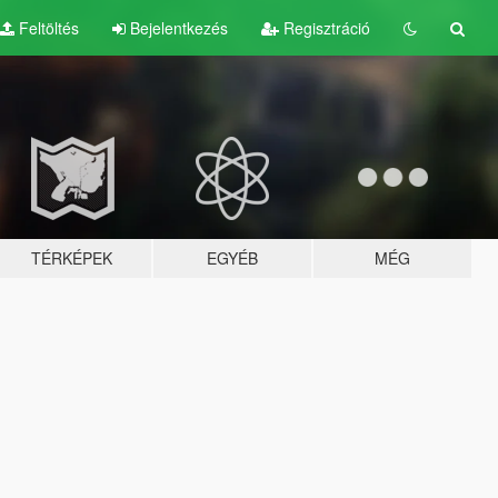
Feltöltés
Bejelentkezés
Regisztráció
TÉRKÉPEK
EGYÉB
MÉG