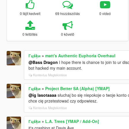
0 fájlt kedvelt
69 hozzászólás
0 videó
0 feltöltés
0 követő
Гцśķи
»
matt's Authentic Euphoria Overhaul
@Bass Dragon
I hope there is chance to join to ur 
bot hacked my main account.
Kontextus Megtekintése
Гцśķи
»
Project Better SA (Alpha) [YMAP]
@ig lasotaaaa
słuchaj bo się niepokoje o twoje konto 
chce cię przetestować czy odpowiesz.
Kontextus Megtekintése
Гцśķи
»
L.A. Trees [YMAP / Add-On]
it's crashing at Davis Ave