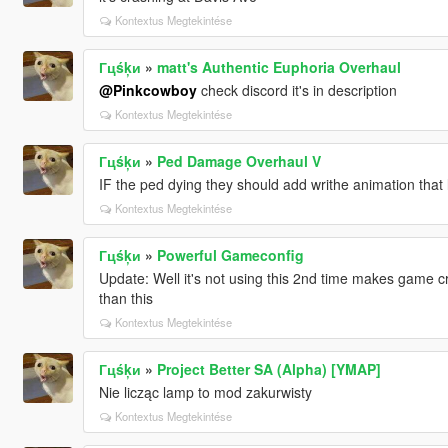
Kontextus Megtekintése
Гцśķи
»
matt's Authentic Euphoria Overhaul
@Pinkcowboy
check discord it's in description
Kontextus Megtekintése
Гцśķи
»
Ped Damage Overhaul V
IF the ped dying they should add writhe animation that l
Kontextus Megtekintése
Гцśķи
»
Powerful Gameconfig
Update: Well it's not using this 2nd time makes game c
than this
Kontextus Megtekintése
Гцśķи
»
Project Better SA (Alpha) [YMAP]
Nie licząc lamp to mod zakurwisty
Kontextus Megtekintése