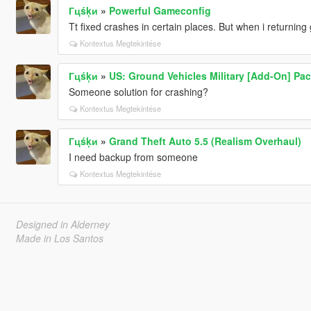
Гцśķи
»
Powerful Gameconfig
Tt fixed crashes in certain places. But when i returnin
Kontextus Megtekintése
Гцśķи
»
US: Ground Vehicles Military [Add-On] Pa
Someone solution for crashing?
Kontextus Megtekintése
Гцśķи
»
Grand Theft Auto 5.5 (Realism Overhaul)
I need backup from someone
Kontextus Megtekintése
Designed in Alderney
Made in Los Santos