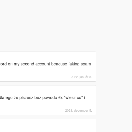
discord on my second account beacuse faking spam
2022. január 8.
dlatego że piszesz bez powodu 6x "wiesz co" i
2021. december 5.