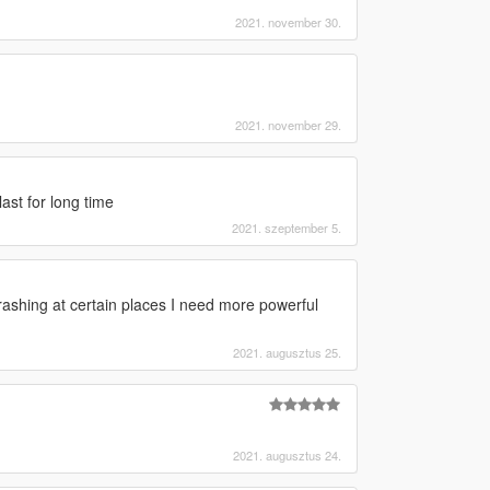
2021. november 30.
2021. november 29.
ast for long time
2021. szeptember 5.
rashing at certain places I need more powerful
2021. augusztus 25.
2021. augusztus 24.