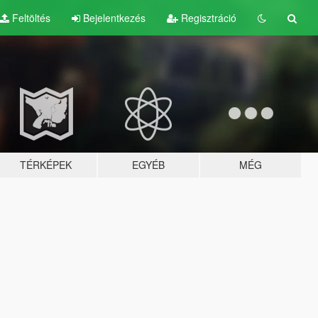
Feltöltés
Bejelentkezés
Regisztráció
TÉRKÉPEK
EGYÉB
MÉG