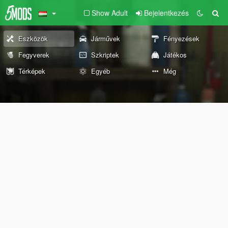
Show Adult
Bejelentkezés
Eszközök
Járművek
Fényezések
Fegyverek
Szkriptek
Játékos
Térképek
Egyéb
Még