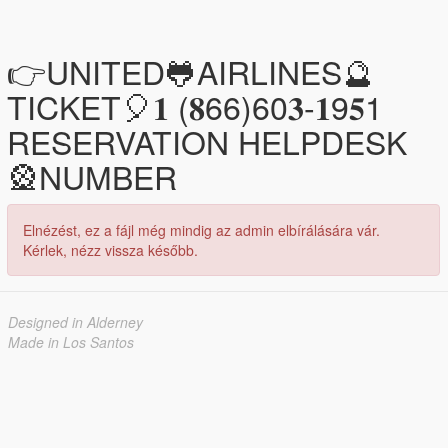
👉UNITED🐸AIRLINES🔮
TICKET🎈𝟏 (𝟖66)60𝟑-𝟏9𝟓1
RESERVATION HELPDESK
🎡NUMBER
Elnézést, ez a fájl még mindig az admin elbírálására vár.
Kérlek, nézz vissza később.
Designed in Alderney
Made in Los Santos