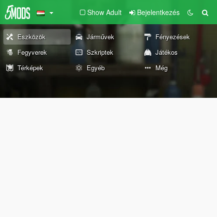
Show Adult
Bejelentkezés
Eszközök
Járművek
Fényezések
Fegyverek
Szkriptek
Játékos
Térképek
Egyéb
Még