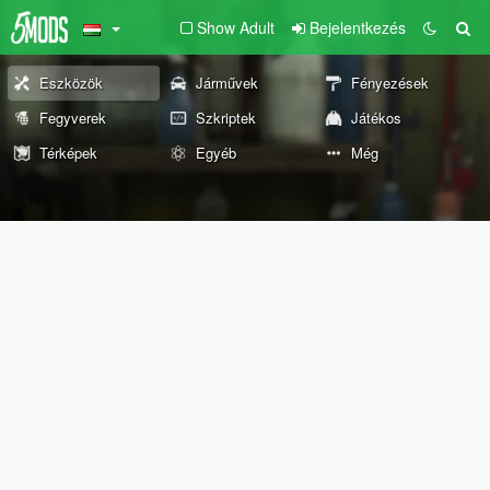
Show Adult
Bejelentkezés
Eszközök
Járművek
Fényezések
Fegyverek
Szkriptek
Játékos
Térképek
Egyéb
Még