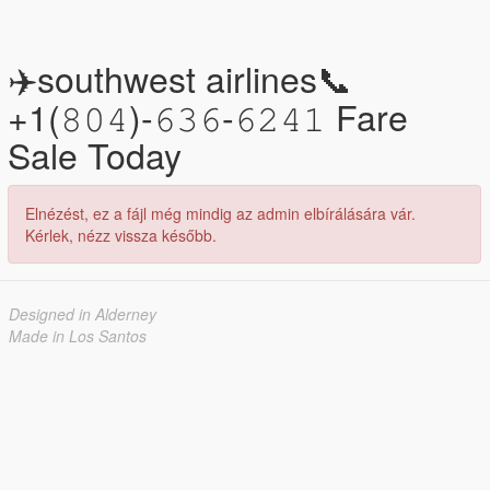
✈️southwest airlines📞
+1(𝟾𝟶𝟺)-𝟼𝟹𝟼-𝟼𝟸𝟺𝟷 Fare
Sale Today
Elnézést, ez a fájl még mindig az admin elbírálására vár.
Kérlek, nézz vissza később.
Designed in Alderney
Made in Los Santos